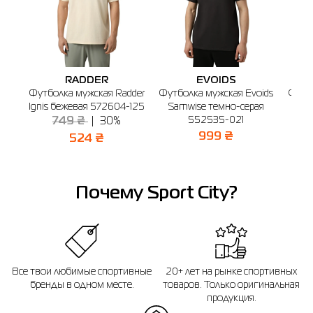
Если вы не уверены, подойдет ли вам выбранный размер - вы всегда можете
обратиться к консультанту интернет-магазина за помощью.
Напоминаем, что вы можете оформить обмен или возврат заказа в течении
14 дней после покупки.
RADDER
EVOIDS
Футболка мужская Radder
Футболка мужская Evoids
Футб
Ignis бежевая 572604-125
Samwise темно-серая
Corb
552535-021
749 ₴
30%
999 ₴
524 ₴
Почему Sport City?
Все твои любимые спортивные
20+ лет на рынке спортивных
бренды в одном месте.
товаров. Только оригинальная
продукция.