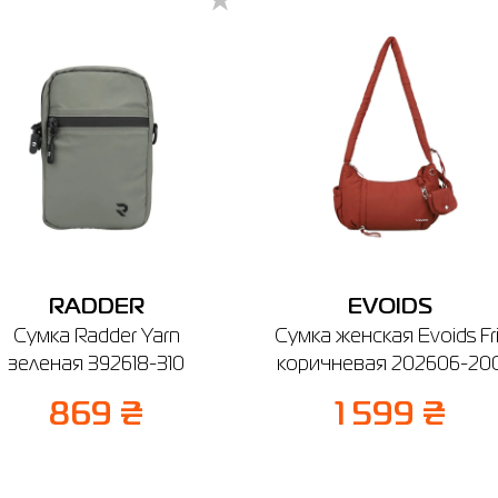
чев, ул. Винницкая, 25
боты: 9:00 - 19:00
Отправить
RADDER
EVOIDS
Сумка Radder Yarn
Сумка женская Evoids Fril
зеленая 392618-310
коричневая 202606-20
869 ₴
1 599 ₴