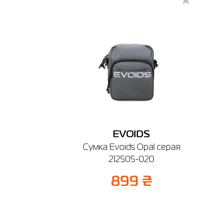
г. Берди
График ра
EVOIDS
Сумка Evoids Opal серая
212505-020
899 ₴