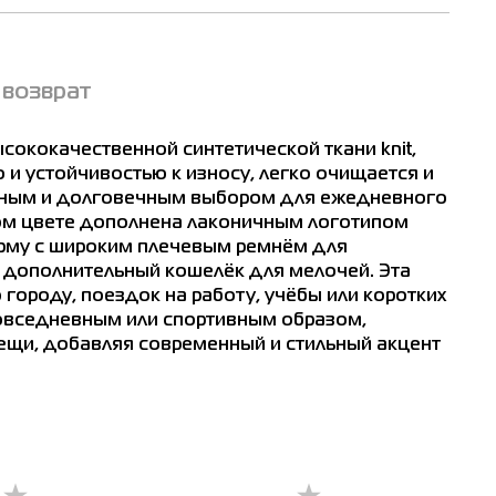
 возврат
ысококачественной синтетической ткани knit,
 и устойчивостью к износу, легко очищается и
тичным и долговечным выбором для ежедневного
ом цвете дополнена лаконичным логотипом
орму с широким плечевым ремнём для
 дополнительный кошелёк для мелочей. Эта
городу, поездок на работу, учёбы или коротких
повседневным или спортивным образом,
ещи, добавляя современный и стильный акцент
Житомир
Ивано-Франковск
Измаил
Кривой Рог