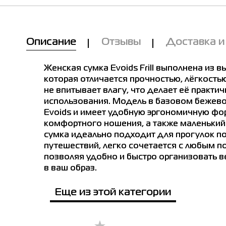
Мы Вам позвоним!
Описание
Отзывы
Доставка и
Товар
е в магазинах
Женская сумка Evoids Frill выполнена из в
Сумка женская Evoids Frill бежевая
202606-125
которая отличается прочностью, лёгкостью
не впитывает влагу, что делает её прак
Цена
1,599.00
использования. Модель в базовом бежев
енская Evoids Frill бежевая 202606-125
Evoids и имеет удобную эргономичную ф
Выберите размер
комфортного ношения, а также маленький
 размер
сумка идеально подходит для прогулок по 
путешествий, легко сочетается с любым 
Имя
позволяя удобно и быстро организовать в
в ваш образ.
е город
Телефон
Еще из этой категории
чев
Буча
Белая Церковь
Винница
Днепр
Киев
зин SPORT CITY