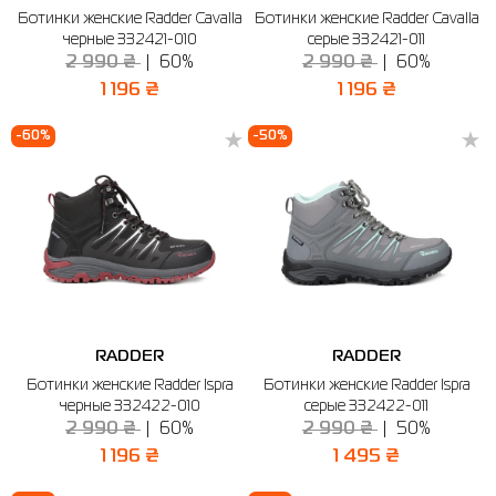
Ботинки женские Radder Cavalla
Ботинки женские Radder Cavalla
Рубашки
Фитнес и йога
Skechers
Полуботинки
черные 332421-010
серые 332421-011
2 990 ₴
60%
2 990 ₴
60%
Термобелье
Шапки
The North Face
Сандалии
1 196 ₴
1 196 ₴
Толстовки
Шарфы
Under Armour
Бренды
-60%
-50%
Футболки
WHS
adidas
Шорты
Larum
Юбки
Nike
Puma
Radder
RADDER
RADDER
Ботинки женские Radder Ispra
Ботинки женские Radder Ispra
черные 332422-010
серые 332422-011
2 990 ₴
60%
2 990 ₴
50%
1 196 ₴
1 495 ₴