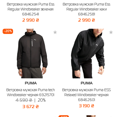
Ветровка мужская Puma Ess
Ветровка мужская Puma Ess
Рубашки
Фитнес и йога
Skechers
Полуботинки
Regular Windbreaker зеленая
Regular Windbreaker хаки
68462541
68462581
Термобелье
Шапки
The North Face
Сандалии
2 990 ₴
2 990 ₴
Толстовки
Шарфы
Under Armour
Бренды
-20%
Футболки
WHS
adidas
Шорты
Larum
Юбки
Nike
Puma
Radder
PUMA
PUMA
Ветровка мужская Puma tech
Ветровка мужская Puma ESS
Windbreaker черная 69215701
Relaxed Windbreaker черная
68462601
4 590 ₴
20%
3 190 ₴
3 672 ₴