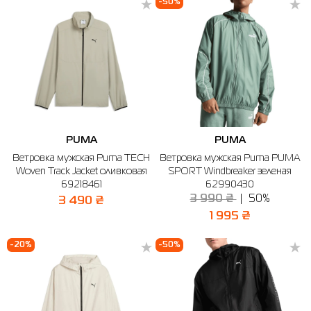
-50%
PUMA
PUMA
Ветровка мужская Puma TECH
Ветровка мужская Puma PUMA
Woven Track Jacket оливковая
SPORT Windbreaker зеленая
69218461
62990430
3 990 ₴
50%
3 490 ₴
1 995 ₴
-20%
-50%