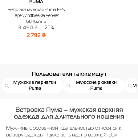
PUMA
Ветровка мужская Puma ESS
Tape Windbreaker черная
68462916
3 490 ₴
20%
2 792 ₴
Пользователи также ищут
Мужские перчатки
Мужские рюкзаки
Му
Puma
Puma
Ветровка Пума – мужская верхняя
одежда для длительного ношения
Мужчины с особенной тщательностью относятся к
выбору одежды. Также речь идет о верхней. Вам