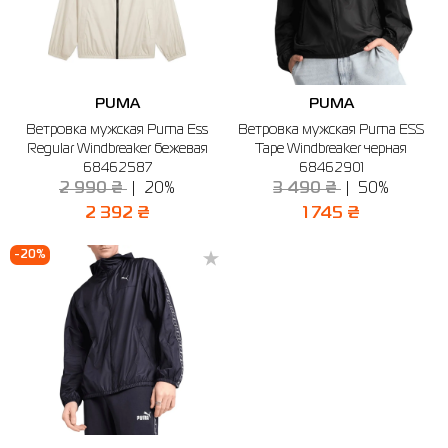
PUMA
PUMA
Ветровка мужская Puma Ess
Ветровка мужская Puma ESS
Regular Windbreaker бежевая
Tape Windbreaker черная
68462587
68462901
2 990 ₴
20%
3 490 ₴
50%
2 392 ₴
1 745 ₴
-20%