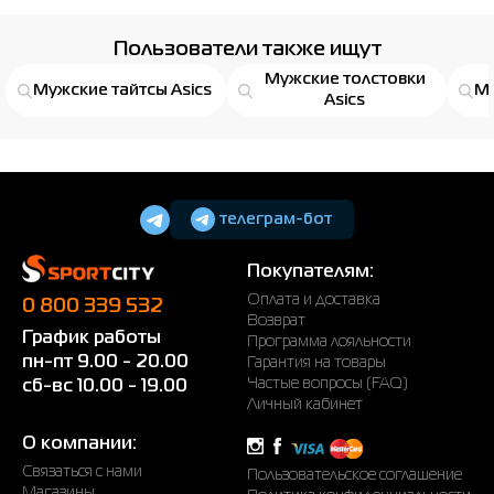
Рубашки
Фитнес и йога
Skechers
Полуботинки
Пользователи также ищут
Мужские толстовки
Термобелье
Шапки
The North Face
Сандалии
Мужские тайтсы Asics
Му
Asics
Толстовки
Шарфы
Under Armour
Бренды
Футболки
WHS
adidas
Шорты
Larum
телеграм-бот
Юбки
Nike
Покупателям:
Puma
Оплата и доставка
0 800 339 532
Возврат
График работы
Radder
Программа лояльности
пн-пт 9.00 - 20.00
Гарантия на товары
Частые вопросы (FAQ)
сб-вс 10.00 - 19.00
Личный кабинет
О компании:
Связаться с нами
Пользовательское соглашение
Магазины