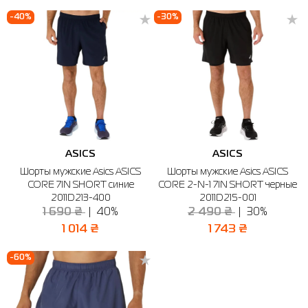
-40%
-30%
ASICS
ASICS
Шорты мужские Asics ASICS
Шорты мужские Asics ASICS
CORE 7IN SHORT синие
CORE 2-N-1 7IN SHORT черные
2011D213-400
2011D215-001
1 690 ₴
40%
2 490 ₴
30%
1 014 ₴
1 743 ₴
-60%