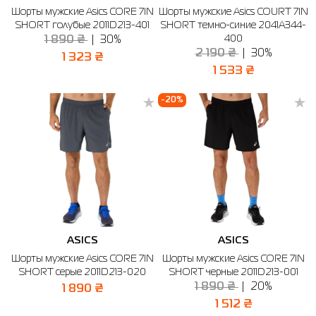
Шорты мужские Asics CORE 7IN
Шорты мужские Asics COURT 7IN
Рубашки
Фитнес и йога
Skechers
Полуботинки
SHORT голубые 2011D213-401
SHORT темно-синие 2041A344-
400
1 890 ₴
30%
Термобелье
Шапки
The North Face
Сандалии
2 190 ₴
30%
1 323 ₴
1 533 ₴
Толстовки
Шарфы
Under Armour
Бренды
-20%
Футболки
WHS
adidas
Шорты
Larum
Юбки
Nike
Puma
Radder
ASICS
ASICS
Шорты мужские Asics CORE 7IN
Шорты мужские Asics CORE 7IN
SHORT серые 2011D213-020
SHORT черные 2011D213-001
1 890 ₴
20%
1 890 ₴
1 512 ₴