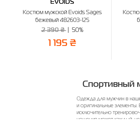
EVOIDS
Костюм мужской Evoids Sages
Костю
бежевый 482603-125
б
2 390 ₴
50%
1 195 ₴
Спортивный 
Одежда для мужчин в наше 
и оригинальные элементы.
исключительно тренировочн
ношения может каждый, не
Ра