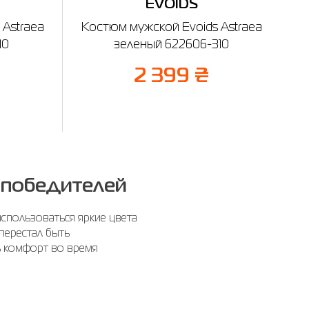
EVOIDS
 Astraea
Костюм мужской Evoids Astraea
10
зеленый 622606-310
%
2 399 ₴
 победителей
спользоваться яркие цвета
перестал быть
ь комфорт во время
чин