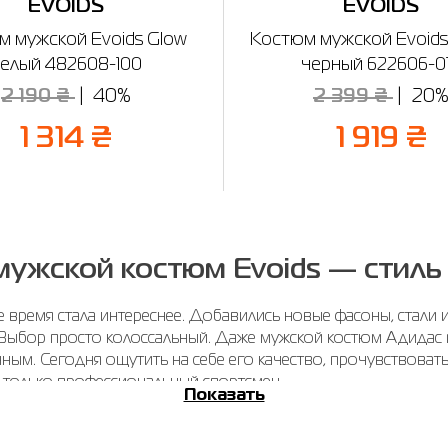
EVOIDS
EVOIDS
м мужской Evoids Glow
Костюм мужской Evoids
елый 482608-100
черный 622606-0
2 190 ₴
40%
2 399 ₴
20
1 314 ₴
1 919 ₴
мужской костюм Evoids — стиль
время стала интереснее. Добавились новые фасоны, стали и
 Выбор просто колоссальный. Даже мужской костюм Адидас 
ым. Сегодня ощутить на себе его качество, прочувствоват
 только профессиональный спортсмен.
Показать
зновидности костюмов для муж