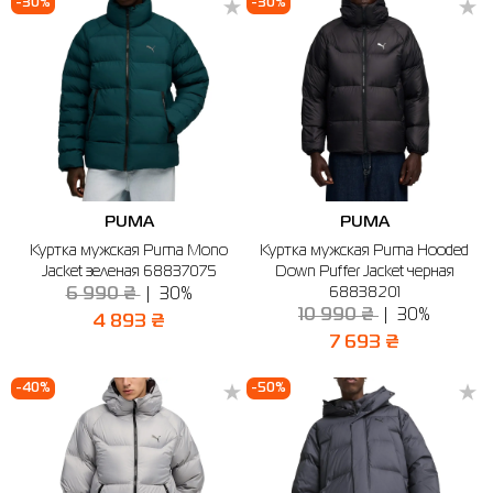
-30%
-30%
PUMA
PUMA
Куртка мужская Puma Mono
Куртка мужская Puma Hooded
Jacket зеленая 68837075
Down Puffer Jacket черная
68838201
6 990 ₴
30%
10 990 ₴
30%
4 893 ₴
7 693 ₴
-40%
-50%