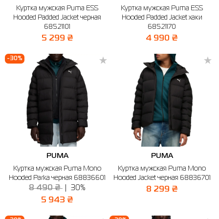
Куртка мужская Puma ESS
Куртка мужская Puma ESS
Рубашки
Фитнес и йога
Skechers
Полуботинки
Hooded Padded Jacket черная
Hooded Padded Jacket хаки
68521101
68521170
Термобелье
Шапки
The North Face
Сандалии
5 299 ₴
4 990 ₴
Толстовки
Шарфы
Under Armour
Бренды
-30%
Футболки
WHS
adidas
Шорты
Larum
Юбки
Nike
Puma
Radder
PUMA
PUMA
Куртка мужская Puma Mono
Куртка мужская Puma Mono
Hooded Parka черная 68836601
Hooded Jacket черная 68836701
8 490 ₴
30%
8 299 ₴
5 943 ₴