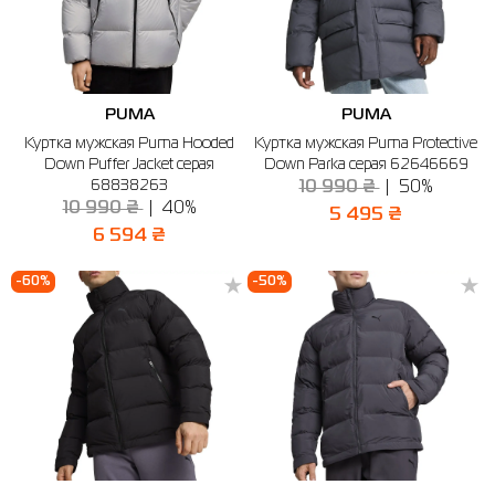
PUMA
PUMA
Куртка мужская Puma Hooded
Куртка мужская Puma Protective
Down Puffer Jacket серая
Down Parka серая 62646669
68838263
10 990 ₴
50%
10 990 ₴
40%
5 495 ₴
6 594 ₴
-60%
-50%