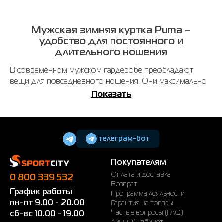
Мужская зимняя куртка Puma –
удобство для постоянного и
длительного ношения
В современном мужском гардеробе преобладают
вещи для повседневного ношения. Они максимально
удобные. Это же касается и верхней одежды.
Показать
Приобретенная мужская зимняя куртка Puma отлично
справится с поставленной задачей.
Такие вещи незаменимые в холодный период. Вам
телеграм-бот
лишь нужно проявить немного внимательности во
время ознакомления со всеми предложениями. Их вы
Покупателям:
найдете довольно много.
Оплата и доставка
0 800 339 532
На какую одежду стоит обратить
Возврат
График работы
внимание?
Программа лояльности
пн-пт 9.00 - 20.00
Гарантия на товары
Огромное изобилие дает возможность мужчинам
Частые вопросы (FAQ)
сб-вс 10.00 - 19.00