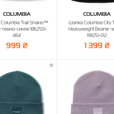
COLUMBIA
COLUMBIA
Columbia Trail Shaker™
Шапка Columbia City 
e темно-синяя 1862551-
Heavyweight Beanie 
464
1911251-012
999 ₴
1 399 ₴