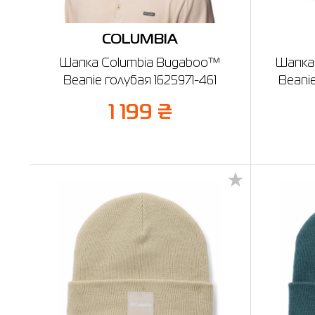
COLUMBIA
Шапка Columbia Bugaboo™
Шапка 
Beanie голубая 1625971-461
Beani
1 199 ₴