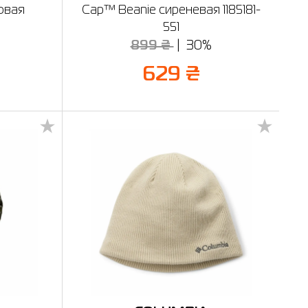
овая
Cap™ Beanie сиреневая 1185181-
551
899 ₴
30%
629 ₴