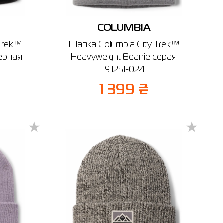
COLUMBIA
Trek™
Шапка Columbia City Trek™
черная
Heavyweight Beanie серая
1911251-024
1 399 ₴