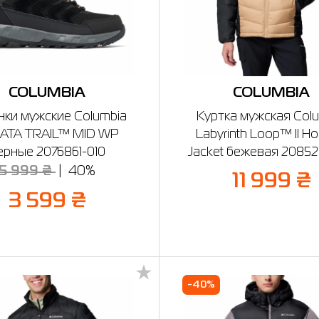
COLUMBIA
COLUMBIA
нки мужские Columbia
Куртка мужская Col
ATA TRAIL™ MID WP
Labyrinth Loop™ II H
ерные 2076861-010
Jacket бежевая 20852
5 999 ₴
40%
11 999 ₴
3 599 ₴
-40%