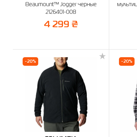
Beaumount™ Jogger черные
мульти
2126401-008
4 299 ₴
-20%
-20%