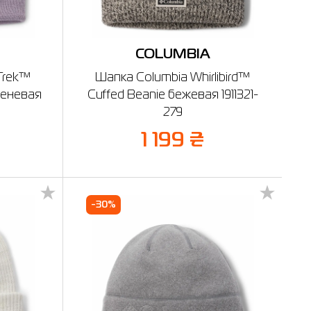
COLUMBIA
Trek™
Шапка Columbia Whirlibird™
реневая
Cuffed Beanie бежевая 1911321-
279
1 199 ₴
-30%