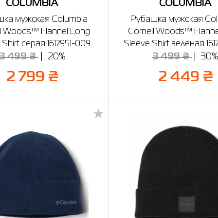
COLUMBIA
COLUMBIA
ка мужская Columbia
Рубашка мужская Col
ll Woods™ Flannel Long
Cornell Woods™ Flanne
 Shirt серая 1617951-009
Sleeve Shirt зеленая 161
3 499 ₴
20%
3 499 ₴
30
2 799 ₴
2 449 ₴