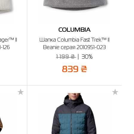
COLUMBIA
ger™ II
Шапка Columbia Fast Trek™ II
-126
Beanie серая 2010951-023
1 199 ₴
30%
839 ₴