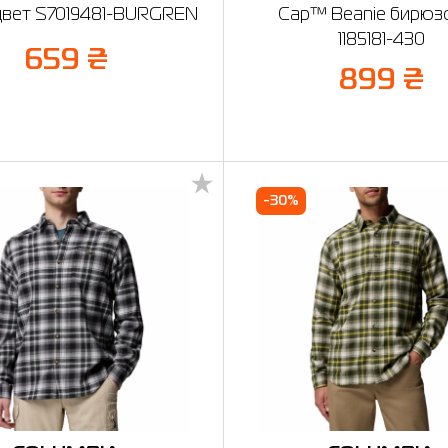
цвет S7019481-BURGREN
Cap™ Beanie бирюз
1185181-430
659 ₴
899 ₴
-30%