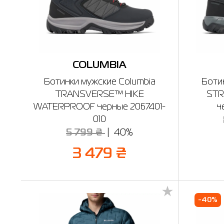
COLUMBIA
Ботинки мужские Columbia
Боти
TRANSVERSE™ HIKE
STR
WATERPROOF черные 2067401-
ч
010
5 799 ₴
40%
3 479 ₴
-40%