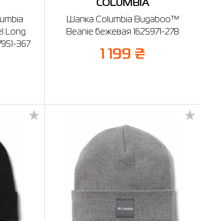
COLUMBIA
umbia
Шапка Columbia Bugaboo™
l Long
Beanie бежевая 1625971-278
7951-367
1 199 ₴
%