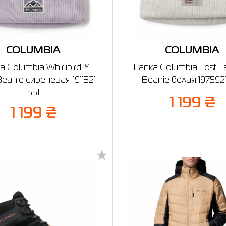
COLUMBIA
COLUMBIA
 Columbia Whirlibird™
Шапка Columbia Lost La
Beanie сиреневая 1911321-
Beanie белая 1975921
551
1 199 ₴
1 199 ₴