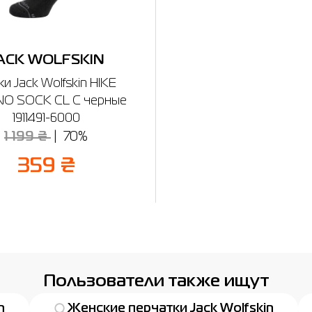
ACK WOLFSKIN
и Jack Wolfskin HIKE
NO SOCK CL C черные
1911491-6000
1 199 ₴
70%
359 ₴
Пользователи также ищут
n
Женские перчатки Jack Wolfskin