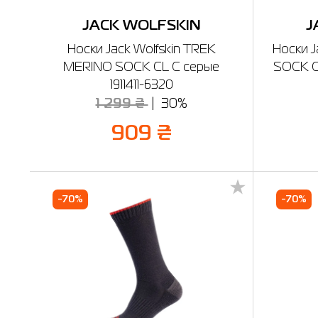
JACK WOLFSKIN
J
Носки Jack Wolfskin TREK
Носки J
MERINO SOCK CL C серые
SOCK CL
1911411-6320
1 299 ₴
30%
909 ₴
-70%
-70%