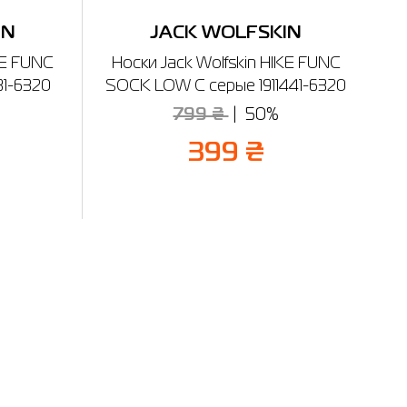
IN
JACK WOLFSKIN
KE FUNC
Носки Jack Wolfskin HIKE FUNC
31-6320
SOCK LOW C серые 1911441-6320
799 ₴
50%
399 ₴