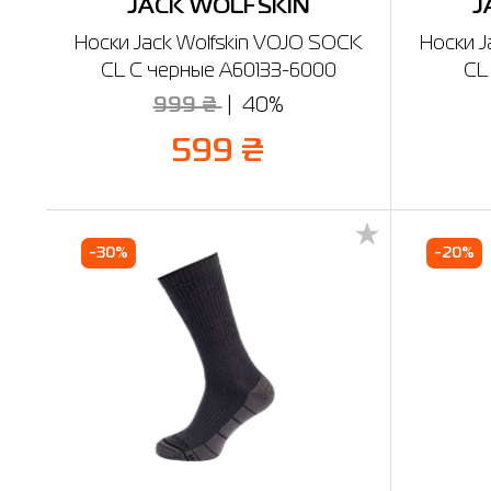
JACK WOLFSKIN
J
Носки Jack Wolfskin VOJO SOCK
Носки J
CL C черные A60133-6000
CL 
999 ₴
40%
599 ₴
-30%
-20%