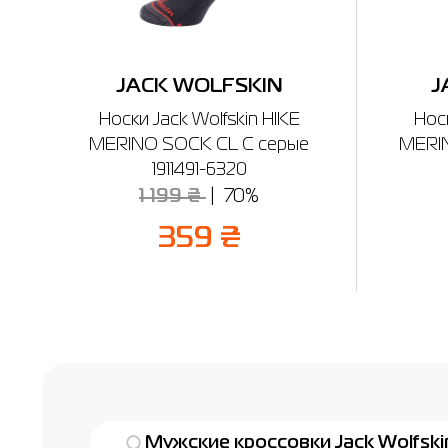
JACK WOLFSKIN
J
Носки Jack Wolfskin HIKE
Носк
MERINO SOCK CL C серые
MERI
1911491-6320
1 199 ₴
70%
359 ₴
Мужские кроссовки Jack Wolfski