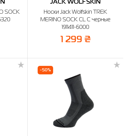
IN
JACK WOLFSKIN
OJO SOCK
Носки Jack Wolfskin TREK
6320
MERINO SOCK CL C черные
1911411-6000
1 299 ₴
-50%