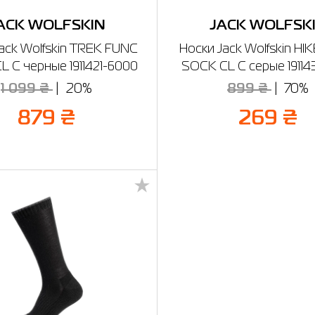
ACK WOLFSKIN
JACK WOLFSK
ack Wolfskin TREK FUNC
Носки Jack Wolfskin HI
 C черные 1911421-6000
SOCK CL C серые 19114
1 099 ₴
20%
899 ₴
70%
879 ₴
269 ₴