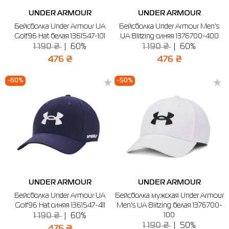
UNDER ARMOUR
UNDER ARMOUR
Рубашки
Фитнес и йога
Skechers
Полуботинки
Бейсболка Under Armour UA
Бейсболка Under Armour Men's
Golf96 Hat белая 1361547-101
UA Blitzing синяя 1376700-400
Термобелье
Шапки
The North Face
Сандалии
1 190 ₴
60%
1 190 ₴
60%
Толстовки
Шарфы
Under Armour
Бренды
476 ₴
476 ₴
Футболки
WHS
adidas
-60%
-50%
Шорты
Larum
Юбки
Nike
Puma
Radder
UNDER ARMOUR
UNDER ARMOUR
Бейсболка Under Armour UA
Бейсболка мужская Under Armour
Golf96 Hat синяя 1361547-411
Men's UA Blitzing белая 1376700-
100
1 190 ₴
60%
1 190 ₴
50%
476 ₴