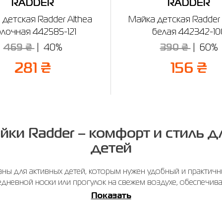
RADDER
RADDER
детская Radder Althea
Майка детская Radder
лочная 442585-121
белая 442342-10
469 ₴
40%
390 ₴
60%
281 ₴
156 ₴
йки Radder – комфорт и стиль д
детей
аны для активных детей, которым нужен удобный и практич
едневной носки или прогулок на свежем воздухе, обеспечив
Показать
шащие, лёгкие и прочные, что позволяет ребёнку активно д