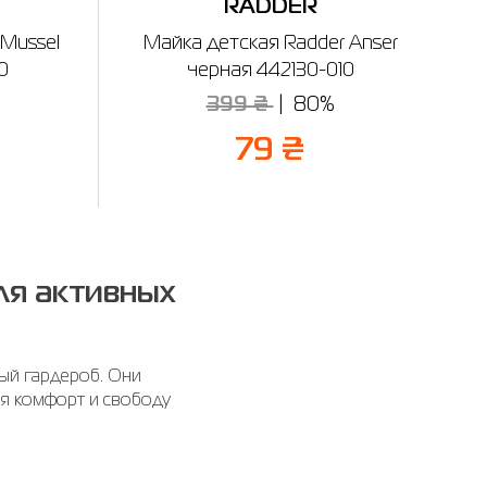
RADDER
 Mussel
Майка детская Radder Anser
0
черная 442130-010
399 ₴
80%
79 ₴
ля активных
ный гардероб. Они
ая комфорт и свободу
вигаться без ограничений.