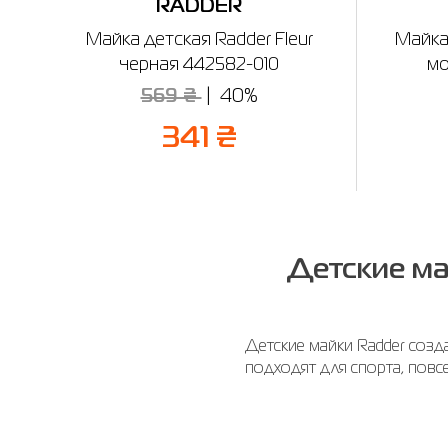
RADDER
Майка детская Radder Fleur
Майка 
черная 442582-010
мо
569 ₴
40%
341 ₴
Детские ма
Детские майки Radder созд
подходят для спорта, повс
движений.
Материалы майок Radder ды