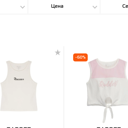
Цена
Се
-60%