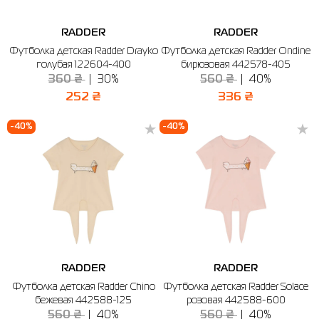
RADDER
RADDER
Футболка детская Radder Drayko
Футболка детская Radder Ondine
голубая 122604-400
бирюзовая 442578-405
360 ₴
30%
560 ₴
40%
252 ₴
336 ₴
-40%
-40%
RADDER
RADDER
Футболка детская Radder Chino
Футболка детская Radder Solace
бежевая 442588-125
розовая 442588-600
560 ₴
40%
560 ₴
40%