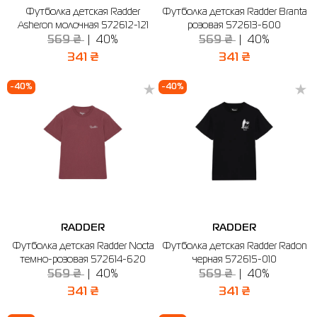
Футболка детская Radder
Футболка детская Radder Branta
Рубашки
Фитнес и йога
Skechers
Полуботинки
Asheron молочная 572612-121
розовая 572613-600
569 ₴
40%
569 ₴
40%
Термобелье
Шапки
The North Face
Сандалии
341 ₴
341 ₴
Толстовки
Шарфы
Under Armour
Бренды
-40%
-40%
Футболки
WHS
adidas
Шорты
Larum
Юбки
Nike
Puma
Radder
RADDER
RADDER
Футболка детская Radder Nocta
Футболка детская Radder Radon
темно-розовая 572614-620
черная 572615-010
569 ₴
40%
569 ₴
40%
341 ₴
341 ₴