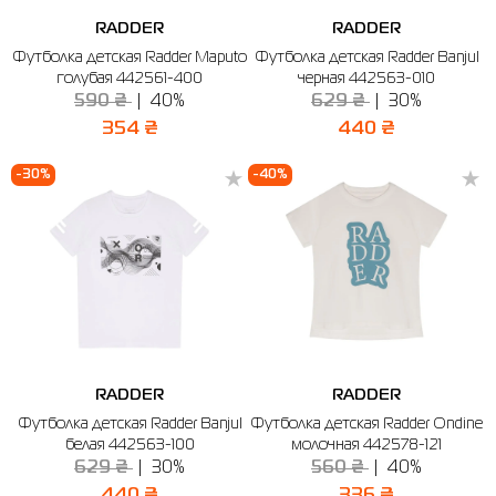
RADDER
RADDER
Футболка детская Radder Maputo
Футболка детская Radder Banjul
голубая 442561-400
черная 442563-010
590 ₴
40%
629 ₴
30%
354 ₴
440 ₴
-30%
-40%
RADDER
RADDER
Футболка детская Radder Banjul
Футболка детская Radder Ondine
белая 442563-100
молочная 442578-121
629 ₴
30%
560 ₴
40%
440 ₴
336 ₴