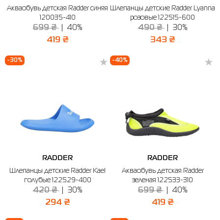
Акваобувь детская Radder синяя
Шлепанцы детские Radder Lyanna
Рубашки
Фитнес и йога
Skechers
Полуботинки
120035-410
розовые 122515-600
699 ₴
40%
490 ₴
30%
Термобелье
Шапки
The North Face
Сандалии
419 ₴
343 ₴
Толстовки
Шарфы
Under Armour
Бренды
-30%
-40%
Футболки
WHS
adidas
Шорты
Larum
Юбки
Nike
Puma
Radder
RADDER
RADDER
Шлепанцы детские Radder Kael
Акваобувь детская Radder
голубые 122529-400
зеленая 122533-310
420 ₴
30%
699 ₴
40%
294 ₴
419 ₴