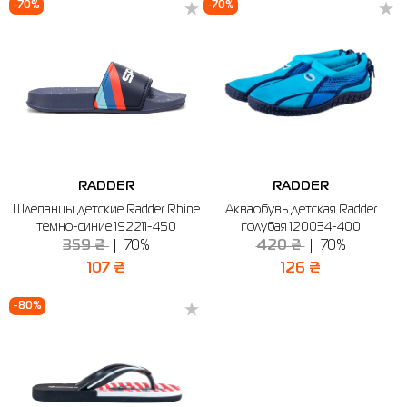
-70%
-70%
RADDER
RADDER
Шлепанцы детские Radder Rhine
Акваобувь детская Radder
темно-синие 192211-450
голубая 120034-400
359 ₴
70%
420 ₴
70%
107 ₴
126 ₴
-80%