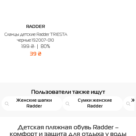
RADDER
Сланцы детские Radder TRIESTA
черные 192007-010
199 ₴
80%
39 ₴
Пользователи также ищут
Женские шапки
Сумки женские
Ж
Radder
Radder
Детская пляжная обувь Radder –
комфорт и защита для отдыха у воды