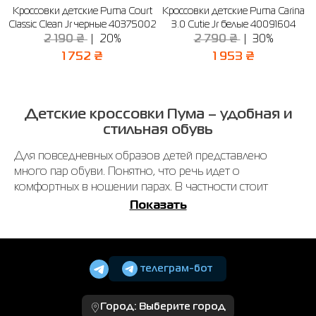
Кроссовки детские Puma Court
Кроссовки детские Puma Carina
Classic Clean Jr черные 40375002
3.0 Cutie Jr белые 40091604
2 190 ₴
20%
2 790 ₴
30%
1 752 ₴
1 953 ₴
Детские кроссовки Пума – удобная и
стильная обувь
Для повседневных образов детей представлено
много пар обуви. Понятно, что речь идет о
комфортных в ношении парах. В частности стоит
отметить детские кроссовки Пума.
Показать
Такие модели представлены в огромном количестве.
Вам только остается внимательно со всем
ознакомиться. Это даст возможность подобрать
телеграм-бот
подходящие пары для длительного ношения.
Какие можно найти разновидности
Город:
Выберите город