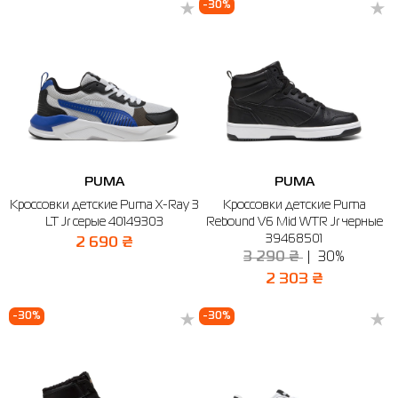
-30%
PUMA
PUMA
Кроссовки детские Puma X-Ray 3
Кроссовки детские Puma
LT Jr серые 40149303
Rebound V6 Mid WTR Jr черные
39468501
2 690 ₴
3 290 ₴
30%
2 303 ₴
-30%
-30%