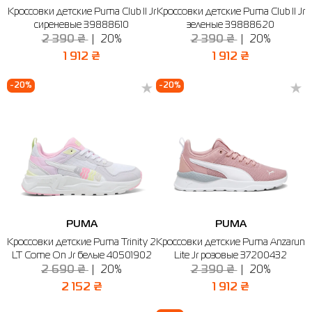
Кроссовки детские Puma Club II Jr
Кроссовки детские Puma Club II Jr
Рубашки
Фитнес и йога
Skechers
Полуботинки
сиреневые 39888610
зеленые 39888620
2 390 ₴
20%
2 390 ₴
20%
Термобелье
Шапки
The North Face
Сандалии
1 912 ₴
1 912 ₴
Толстовки
Шарфы
Under Armour
Бренды
-20%
-20%
Футболки
WHS
adidas
Шорты
Larum
Юбки
Nike
Puma
Radder
PUMA
PUMA
Кроссовки детские Puma Trinity 2
Кроссовки детские Puma Anzarun
LT Come On Jr белые 40501902
Lite Jr розовые 37200432
2 690 ₴
20%
2 390 ₴
20%
2 152 ₴
1 912 ₴