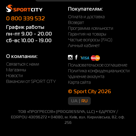
обуви?
Покупателям:
В ассортименте известного производителя
Оплата и доставка
представлено много разнообразных пар.
0 800 339 532
Возврат
Соответственно каждая из них имеет своих
График работы
Программа лояльности
поклонников. Если детальнее разбираться в
пн-пт 9.00 - 20.00
Гарантия на товары
разновидностях, то стоит выделить несколько типов:
Частые вопросы (FAQ)
сб-вс 10.00 - 19.00
Личный кабинет
Большинство
Они чудесно дополнят
отдает
городские реалии. Понятно,
О компании:
предпочтение
что они представлены в
Связаться с нами
Пользовательское соглашение
детским
огромном количестве и
Магазины
Политика конфиденциальности
Новости
кроссовкам Пума
подходят для ношения в
Удаление аккаунта
Вакансии от SPORT CITY
Карта сайта
для ежедневного
разную погоду.
ношения.
© Sport City 2026
Отдельно
Вам нужно учесть тип активности,
UA
RU
представлены
чтобы подобрать подходящую
модели для
пару. Например, для занятий в
ТОВ «ПРОГРЕССІЯ» (PROGRESSIYA, LLC) • ЄДРПОУ /
EDRPOU 43096272 • 04080, м. Київ, вул. Кирилівська, 82, оф.
занятий
зале или игры в футбол
256
спортом.
подбирают разные модели.