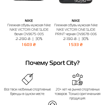
🔸 ТРЦ Avenir Plaza
г. Буча, б-р Бирюкова, 2 (1-й этаж)
График работы: 10:00-21:00
NIKE
NIKE
Отправить
ike
Пляжная обувь мужская Nike
Пляжная обувь мужская Nike
Но
E
NIKE VICTORI ONE SLIDE
NIKE VICTORI ONE SLIDE
белая CN9675-005
PRINT черная CN9678-006
2 290 ₴
30%
2 190 ₴
30%
1 603 ₴
1 533 ₴
Почему Sport City?
Все твои любимые спортивные
20+ лет на рынке спортивных
бренды в одном месте.
товаров. Только оригинальная
продукция.