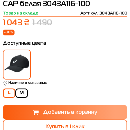
CAP белая 3043A116-100
Термобелье
Шапки
The North Face
Сандалии
Товар на складе
Артикул: 3043A116-100
Толстовки
Шарфы
Under Armour
Бренды
1 043 ₴
1 490
Футболки
WHS
adidas
-30%
Шорты
Larum
Доступные цвета
Юбки
Nike
Puma
Radder
Наличие в магазинах
L
M
Купить в 1 клик