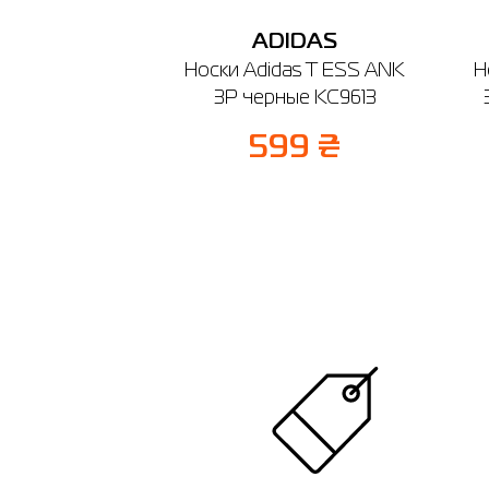
ADIDAS
Носки Adidas T ESS ANK
Н
3P черные KC9613
599 ₴