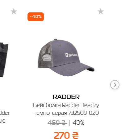
-40%
ет
RADDER
Житомир
Ивано-Франковск
Измаил
Кривой Рог
Бейсболка Radder Headzy
Сумка
dder
темно-серая 732509-020
Snug з
ые
450 ₴
40%
270 ₴