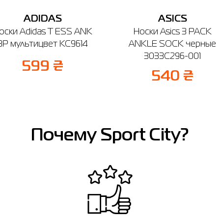
ADIDAS
ASICS
оски Adidas T ESS ANK
Носки Asics 3 PACK
3P мультицвет KC9614
ANKLE SOCK черные
3033C296-001
599 ₴
540 ₴
Почему Sport City?