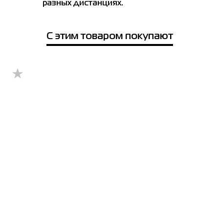
разных дистанциях.
Ивано-Франковск
9H
40
41.5
26
10
40.5
42
26.5
avina Mall
С этим товаром покупают
 ул. Берковецкая 6Д (1-й этаж)
10H
41
42.5
27
боты: 10.00 - 22.00
11
42
43.5
27.5
Отправить
11H
42.5
44
28
12
43
44.5
28.5
12H
43.5
45
28.75
13
44.5
46
29
14
45.5
47
30
Если вы не уверены, подойдет ли вам выбранный размер - вы всегда
можете обратиться к консультанту интернет-магазина за помощью.