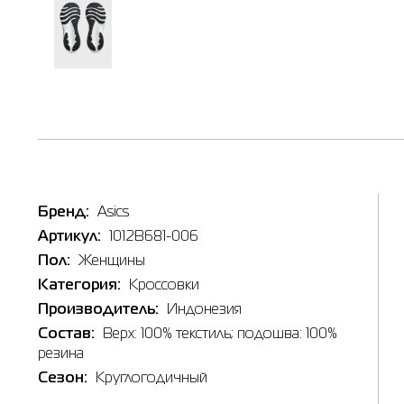
Наличи
Бренд:
Asics
Товар
Артикул:
1012B681-006
Кроссов
Пол:
Женщины
Цена
3,032.0
Категория:
Кроссовки
Выберите
Производитель:
Индонезия
Состав:
Верх: 100% текстиль; подошва: 100%
10
резина
Сезон:
Круглогодичный
Выберит