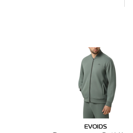
Киев
🔸 ТРЦ L
г. Киев,
График ра
EVOIDS