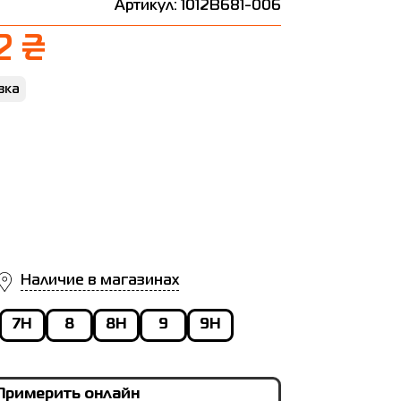
Артикул: 1012B681-006
2 ₴
вка
Наличие в магазинах
7H
8
8H
9
9H
Примерить онлайн