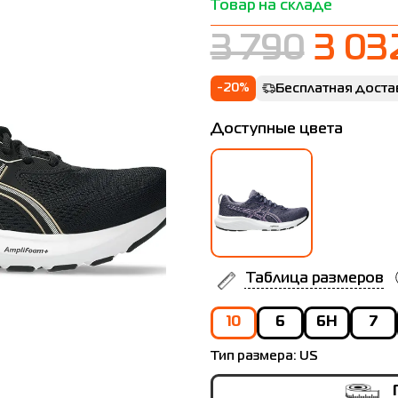
Товар на складе
3 790
3 03
-20%
Бесплатная доста
Доступные цвета
лица размеров
Таблица размеров
10
6
6H
7
US
Ukraine
EU
Довжина
стопи см
Тип размера:
US
3
32
33
20.5