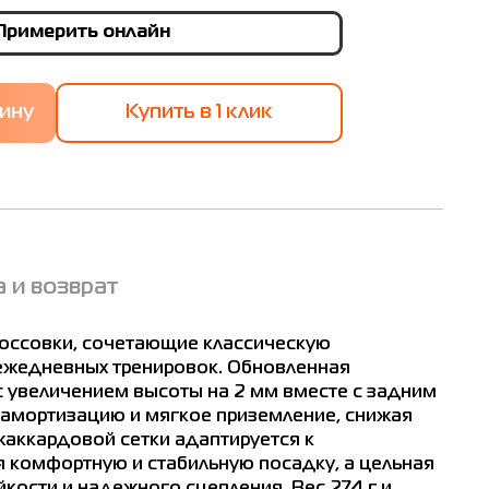
Примерить онлайн
Купить в 1 клик
 и возврат
7
оссовки, сочетающие классическую
ежедневных тренировок. Обновленная
величением высоты на 2 мм вместе с задним
амортизацию и мягкое приземление, снижая
9
жаккардовой сетки адаптируется к
 комфортную и стабильную посадку, а цельная
ости и надежного сцепления. Вес 274 г и