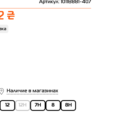
Артикул: 1011B881-407
2 ₴
вка
Наличие в магазинах
12
12H
7H
8
8H