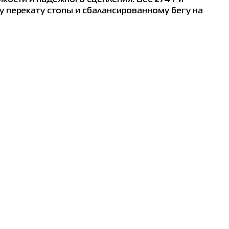
 перекату стопы и сбалансированному бегу на
ранковск
Кременчуг
Одесса
Полтава
Луцк
Ни
ечении