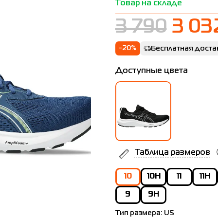
Товар на складе
3 790
3 03
-20%
Бесплатная доста
Доступные цвета
Таблица размеров
10
10H
11
11H
9
9H
Тип размера:
US