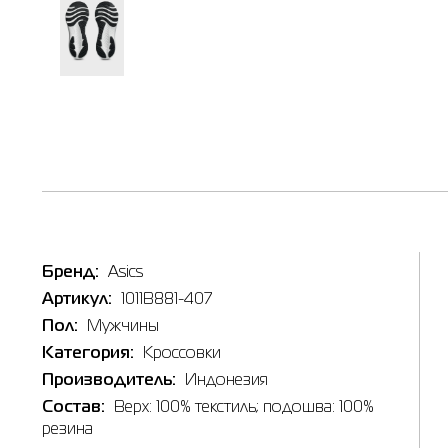
Таб
Наличи
Бренд:
Asics
Товар
Кроссов
Артикул:
1011B881-407
Цена
Пол:
Мужчины
3,032.0
Выберите
Категория:
Кроссовки
Производитель:
Индонезия
10
Состав:
Верх: 100% текстиль; подошва: 100%
9H
резина