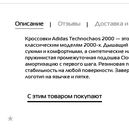
Мы Вам позвоним!
Описание
Отзывы
Доставка и
Товар
е в магазинах
Кроссовки женские Adidas
Кроссовки Adidas Technochaos 2000 — это
TECHNOCHAOS 2000 серые
HQ7289
классическим моделям 2000-х. Дышащий с
сухими и комфортными, а синтетические н
Цена
вки женские Adidas TECHNOCHAOS 2000 серые HQ72
пружинистая промежуточная подошва Clo
2,939.00
амортизацию с первого шага. Резиновая 
Выберите размер
0
стабильность на любой поверхности. Завер
 размер
логотип на язычке и пятке.
4-
5
5-
6
6-
7
7-
8
Имя
С этим товаром покупают
е город
Телефон
-Франковск
Велес