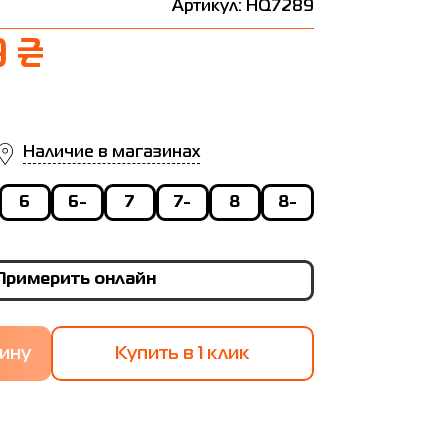
Артикул: HQ7289
9 ₴
Наличие в магазинах
6
6-
7
7-
8
8-
Примерить онлайн
Купить в 1 клик