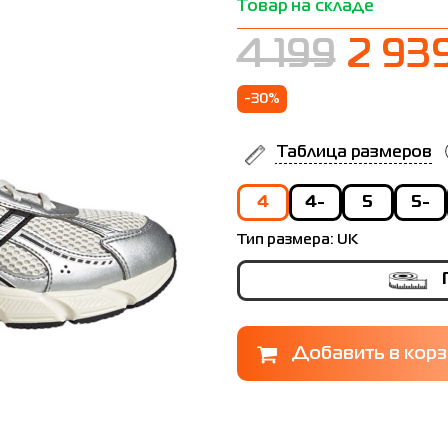
Товар на складе
4 199
2 93
-30%
Таблица размеров
4
4-
5
5-
Тип размера:
UK