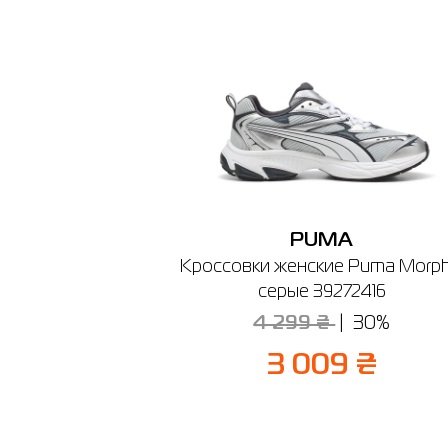
г. Иван
График ра
PUMA
Кроссовки женские Puma Morph
серые 39272416
4 299 ₴
30%
3 009 ₴