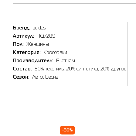
Бренд:
adidas
Артикул:
HQ7289
Наличи
Пол:
Женщины
Категория:
Кроссовки
Товар
Кроссо
Производитель:
Вьетнам
Цена
Состав:
60% текстиль, 20% синтетика, 20% другое
2,939.0
Сезон:
Лето
, Весна
Выберите
4
Выберит
Ивано
-30%
🔸 ТРЦ 