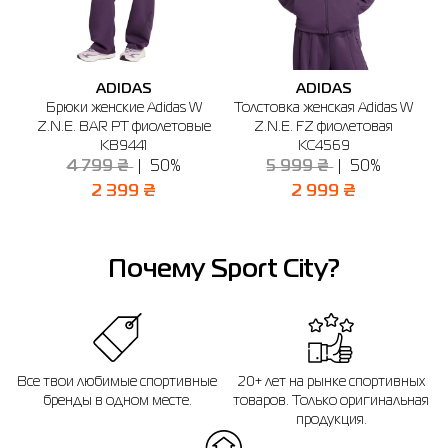
🔸 Магазин SPORT CITY
г. Измаил, просп. Независимости, 38А
График работы: 09:00 - 19:00
ADIDAS
ADIDAS
Отправить
SE
Брюки женские Adidas W
Толстовка женская Adidas W
Ш
Z.N.E. BAR PT фиолетовые
Z.N.E. FZ фиолетовая
KB9441
KC4569
4 799 ₴
50%
5 999 ₴
50%
2 399 ₴
2 999 ₴
Почему Sport City?
Все твои любимые спортивные
20+ лет на рынке спортивных
бренды в одном месте.
товаров. Только оригинальная
продукция.