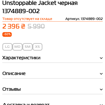
Unstoppable Jacket черная
Термобелье
Шапки
The North Face
Сандалии
1374889-002
Толстовки
Шарфы
Under Armour
Бренды
Товар отсутствует на складе
Артикул: 1374889-002
Футболки
WHS
adidas
2 396 ₴
5 990
Шорты
Larum
-60%
Юбки
Nike
LG
MD
SM
XS
Puma
Характеристики
Radder
Описание
Отзывы
Таблица
размеров