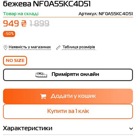
бежева NF0A55KC4D51
Термобілизна
Шапки
The North Face
Сандалі
Товар на складі
Артикул: NF0A55KC4D51
Толстовки
Шарфи
Under Armour
Бренди
949 ₴
1 899
Футболки
WHS
adidas
-50%
Шорти
Larum
Наявність у магазинах
Таблиця розмірів
Спідниці
Nike
NO SIZE
Puma
Приміряти онлайн
Radder
Купити за 1 клiк
Характеристики