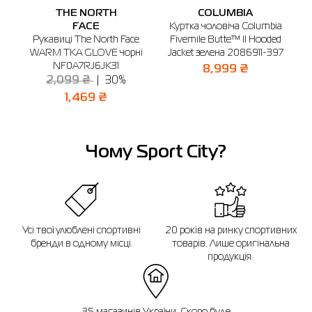
🔸 ТЦ Sky Park
THE NORTH
COLUMBIA
м. Вінниця, вул. М. Оводова, 51 (2-й поверх)
a
FACE
Куртка чоловіча Columbia
Графік роботи: 10:00 - 21:00
d
Рукавиці The North Face
Fivemile Butte™ II Hooded
Відправити
97
WARM TKA GLOVE чорні
Jacket зелена 2086911-397
NF0A7RJ6JK31
8,999 ₴
2,099 ₴
30%
1,469 ₴
Чому Sport City?
Усі твої улюблені спортивні
20 років на ринку спортивних
бренди в одному місці.
товарів. Лише оригінальна
продукція.