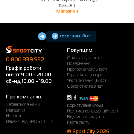
35 магазинів України. Скоро буде
більше :)
Магазини
телеграм-бот
Покупцям:
Оплата і доставка
0 800 339 532
Повернення
Графік роботи
Програма лояльності
пн-пт 9.00 - 20.00
Гарантія на товари
Часті питання (FAQ)
сб-нд 10.00 - 19.00
Особистий кабінет
Про компанію:
Зв'язатися з нами
Користувача угода
Магазини
Політика конфіденційності
Новини
Видалення акаунта
Вакансії від SPORT CITY
Карта сайту
© Sport City 2026