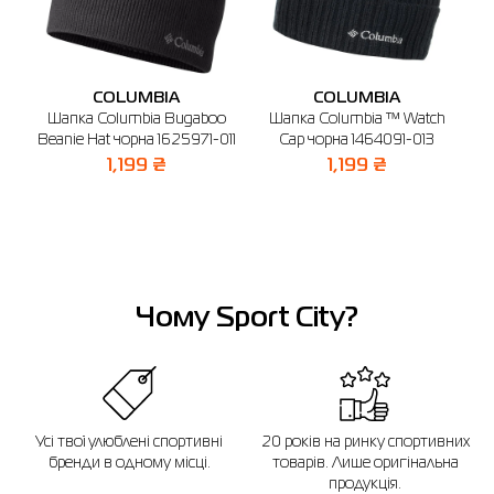
🔸 ТРЦ Avenir Plaza
м. Буча, б-р Бірюкова, 2 (1-й поверх)
Графік роботи: 10:00-21:00
COLUMBIA
COLUMBIA
Відправити
Шапка Columbia Bugaboo
Шапка Columbia ™ Watch
r
Beanie Hat чорна 1625971-011
Cap чорна 1464091-013
g
1,199 ₴
1,199 ₴
Чому Sport City?
Усі твої улюблені спортивні
20 років на ринку спортивних
бренди в одному місці.
товарів. Лише оригінальна
продукція.