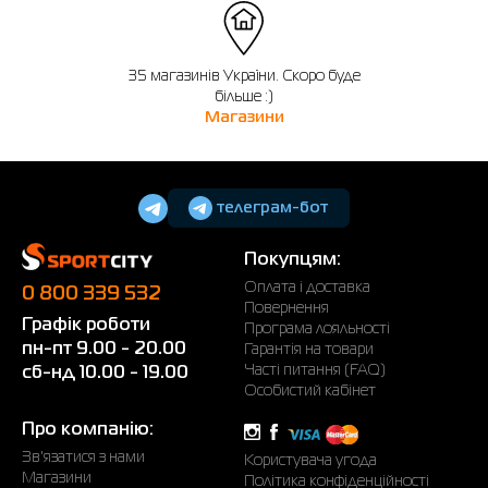
35 магазинів України. Скоро буде
більше :)
Магазини
телеграм-бот
Покупцям:
Оплата і доставка
0 800 339 532
Повернення
Графік роботи
Програма лояльності
пн-пт 9.00 - 20.00
Гарантія на товари
Часті питання (FAQ)
сб-нд 10.00 - 19.00
Особистий кабінет
Про компанію:
Зв'язатися з нами
Користувача угода
Магазини
Політика конфіденційності