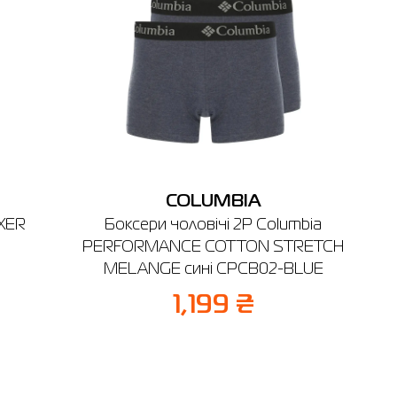
Гермес
Церква, вул. Я. Мудрого, 40 (2-й поверх)
оботи: 09:00-20:00
Відправити
COLUMBIA
OXER
Боксери чоловiчi 2P Columbia
PERFORMANCE COTTON STRETCH
MELANGE сині CPCB02-BLUE
1,199 ₴