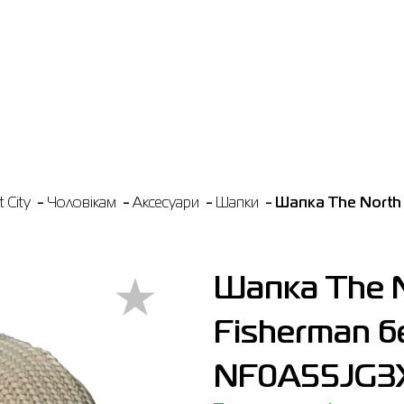
 City
Чоловікам
Аксесуари
Шапки
Шапка The North
Шапка The N
Fisherman 
NF0A55JG3