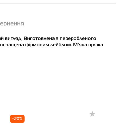
вернення
ий вигляд. Виготовлена з переробленого
і оснащена фірмовим лейблом. М'яка пряжа
цьк
Миколаїв
Черкаси
Чернігів
-20%