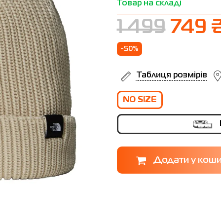
Товар на складі
1 499
749 
-50%
Таблиця розмірів
NO SIZE