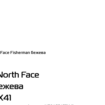
 Face Fisherman бежева
orth Face
бежева
X41