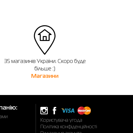
35 магазинів України. Скоро буде
більше :)
Магазини
панію:
нами
Користувача угода
Політика конфіденційності