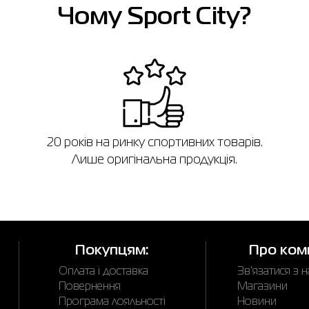
Чому Sport City?
в
20 років на ринку спортивних товарів.
Лише оригінальна продукція.
Покупцям:
Про ком
Оплата і доставка
Зв'язатися з 
Повернення
Магазини
Програма лояльності
Новини