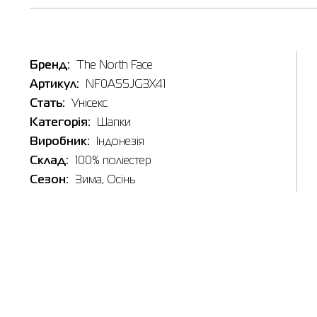
Наявні
Бренд:
The North Face
Артикул:
NF0A55JG3X41
Стать:
Унісекс
Товар
Шапка T
Категорія:
Шапки
Ціна
Виробник:
Індонезія
749.00
Виберіть
Склад:
100% поліестер
Сезон:
Зима, Осінь
NO SI
Виберіть 
Біла Ц