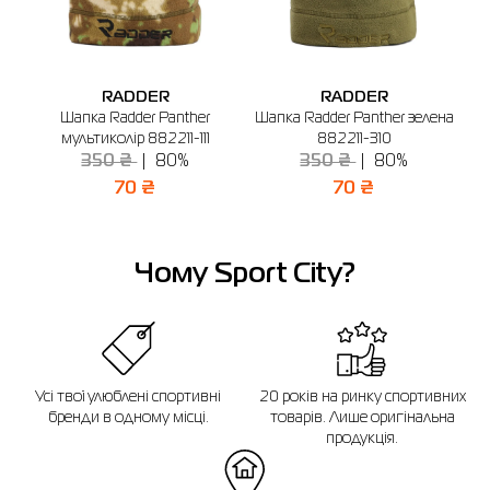
м. Біла Церква, вул. Я. Мудрого, 40 (2-й
поверх)
Графік роботи: 09:00-20:00
Відправити
RADDER
RADDER
ana
Шапка Radder Panther
Шапка Radder Panther зелена
мультиколір 882211-111
882211-310
350 ₴
80%
350 ₴
80%
70 ₴
70 ₴
Чому Sport City?
Усі твої улюблені спортивні
20 років на ринку спортивних
бренди в одному місці.
товарів. Лише оригінальна
продукція.