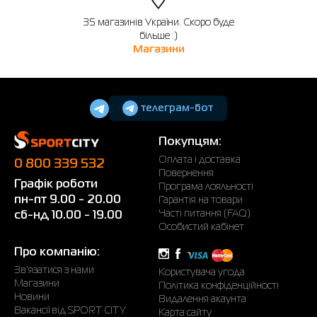
35 магазинів України. Скоро буде
більше :)
Магазини
телеграм-бот
Покупцям:
Оплата і доставка
0 800 339 532
Повернення
Графік роботи
Програма лояльності
пн-пт 9.00 - 20.00
Гарантія на товари
Часті питання (FAQ)
сб-нд 10.00 - 19.00
Особистий кабінет
Про компанію:
Зв'язатися з нами
Користувача угода
Магазини
Політика конфіденційності
Новини
Видалення акаунта
Вакансії від SPORT CITY
Карта сайту