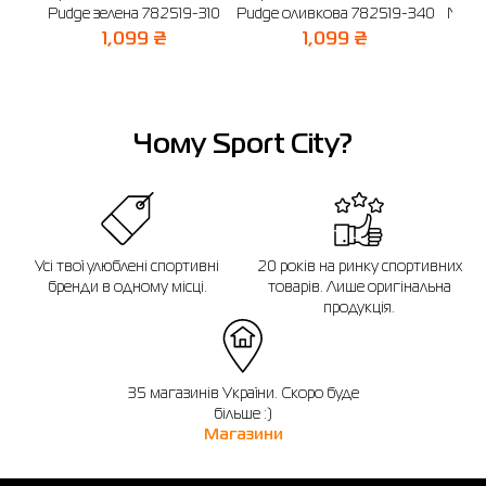
Pudge зелена 782519-310
Pudge оливкова 782519-340
NSW 
бла
1,099 ₴
1,099 ₴
Чому Sport City?
Усі твої улюблені спортивні
20 років на ринку спортивних
бренди в одному місці.
товарів. Лише оригінальна
продукція.
35 магазинів України. Скоро буде
більше :)
Магазини