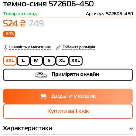
темно-синя 572606-450
Термобілизна
Шапки
The North Face
Сандалі
Товар на складі
Артикул: 572606-450
Толстовки
Шарфи
Under Armour
Бренди
524 ₴
749
Футболки
WHS
adidas
-30%
Шорти
Larum
Наявність у магазинах
Таблиця розмірів
Спідниці
Nike
3XL
L
M
S
XL
XXL
Puma
Приміряти онлайн
Radder
Купити за 1 клiк
Характеристики