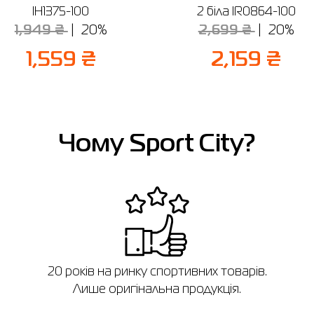
IH1375-100
2 біла IR0864-100
1,949 ₴
20%
2,699 ₴
20%
1,559 ₴
2,159 ₴
Чому Sport City?
в
20 років на ринку спортивних товарів.
Лише оригінальна продукція.