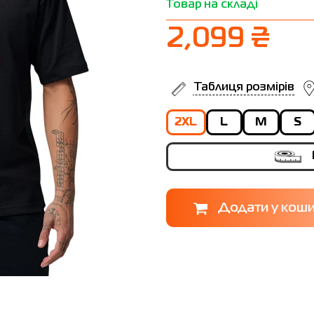
Товар на складі
2,099 ₴
Таблиця розмірів
2XL
L
M
S