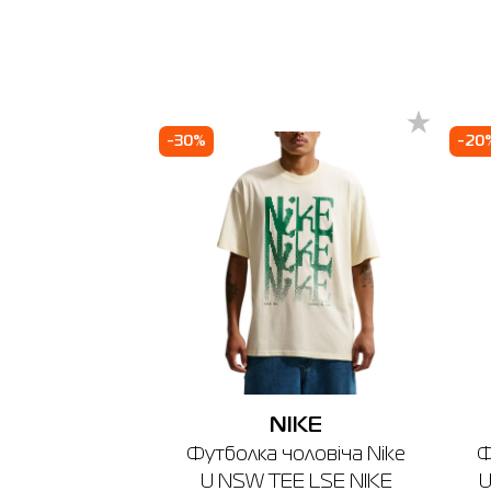
-30%
-20
NIKE
Футболка чоловіча Nike
Ф
U NSW TEE LSE NIKE
U