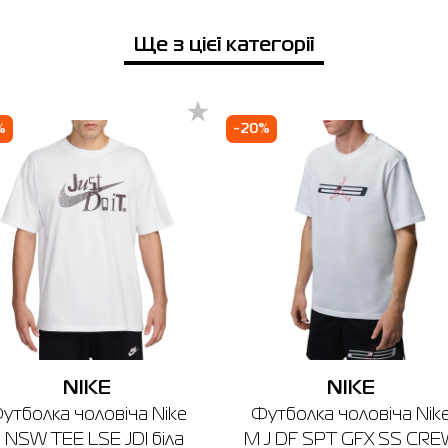
Ще з цієї категорії
%
-20%
NIKE
NIKE
утболка чоловіча Nike
Футболка чоловіча Nik
 NSW TEE LSE JDI біла
M J DF SPT GFX SS CR