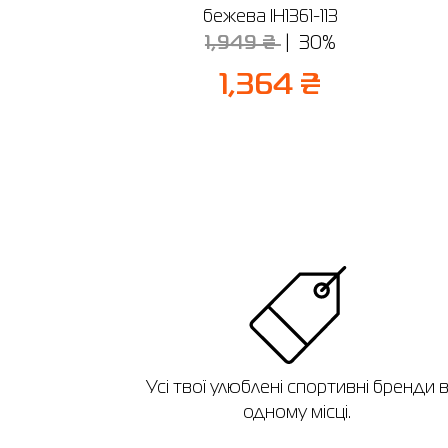
бежева IH1361-113
1,949 ₴
30%
1,364 ₴
Усі твої улюблені спортивні бренди 
одному місці.