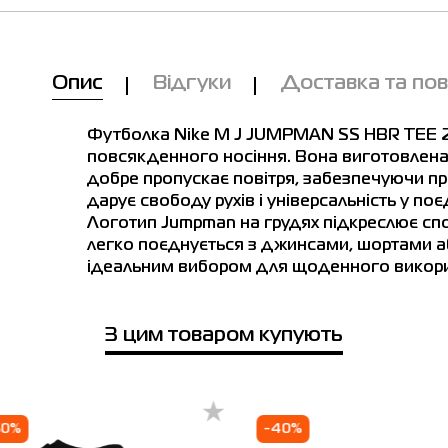
Опис
Відгуки
Доставка та по
Футболка Nike M J JUMPMAN SS HBR TEE 2
повсякденного носіння. Вона виготовлена з
добре пропускає повітря, забезпечуючи при
дарує свободу рухів і універсальність у п
Логотип Jumpman на грудях підкреслює спо
легко поєднується з джинсами, шортами а
ідеальним вибором для щоденного викори
З цим товаром купують
Ми вам зателефонуємо!
лиця розмірів
сть у магазинах
Товар
60%
-40%
Футболка чоловіча Nike M J