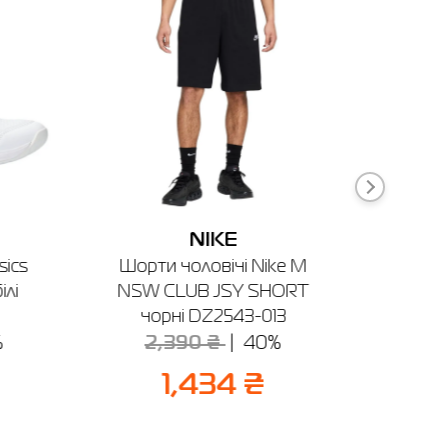
т
R0340-
см
6
4
2
0
28
NIKE
36
sics
Шорти чоловічі Nike M
Футбол
ілі
NSW CLUB JSY SHORT
M J J
чорні DZ2543-013
чо
%
2,390 ₴
40%
1
1,434 ₴
ня