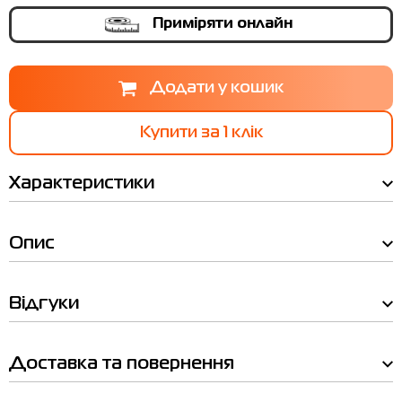
Приміряти онлайн
Купити за 1 клiк
Характеристики
Опис
Відгуки
Таблиця
Ми вам зателефонуємо!
розмірів
Наявність у магазинах
Товар
Доставка та повернення
Футболка чоловіча Nike M J SPRT
JUMPMAN DF SS CREW чорна
Товар