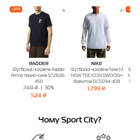
-30%
-20%
RADDER
NIKE
Футболка чоловіча Radder
Футболка чоловіча Nike M
Футбо
Fenna темно-синя 572606-
NSW TEE ICON SWOOSH
NK D
450
блакитна DC5094-408
SS T
749 ₴
30%
4
1,799 ₴
524 ₴
Чому Sport City?