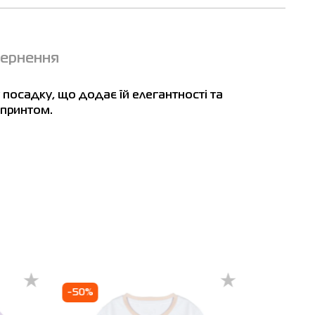
вернення
м
 посадку, що додає їй елегантності та
принтом.
-50%
-60%