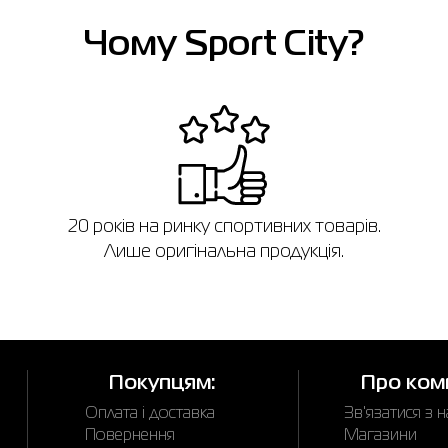
Чому Sport City?
в
20 років на ринку спортивних товарів.
Лише оригінальна продукція.
Покупцям:
Про ком
Оплата і доставка
Зв'язатися з 
Повернення
Магазини