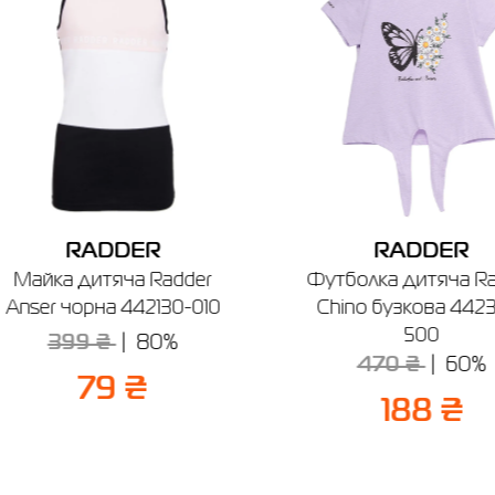
Якщо ви не впевнені, чи підійде вибраний розмір, ви завжди можете
звернутися до консультанта інтернет-магазину за допомогою.
Нагадуємо, що ви можете оформити обмін або повернення замовлен
протягом 14 днів після покупки.
RADDER
RADDER
Майка дитяча Radder
Футболка дитяча Ra
Anser чорна 442130-010
Chino бузкова 442
500
399 ₴
80%
470 ₴
60%
79 ₴
188 ₴