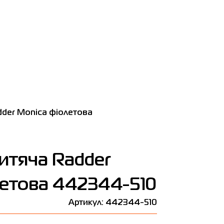
der Monica фіолетова
итяча Radder
летова 442344-510
і
Артикул: 442344-510