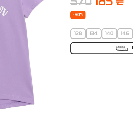
370
185 ₴
-50%
128
134
140
146