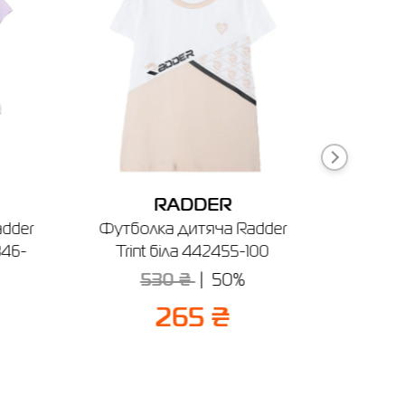
ня
RADDER
dder
Футболка дитяча Radder
Майк
346-
Trint біла 442455-100
Musse
530 ₴
50%
3
265 ₴