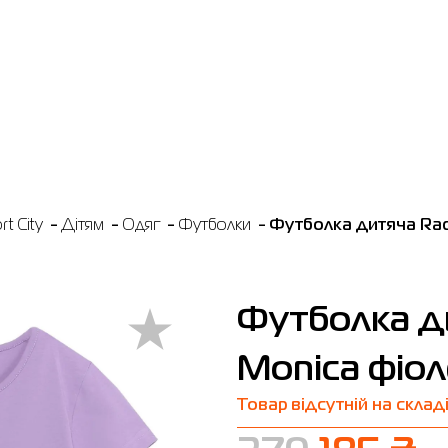
t City
Дітям
Одяг
Футболки
Футболка дитяча Rad
Футболка д
Monica фіо
Товар відсутній на склад