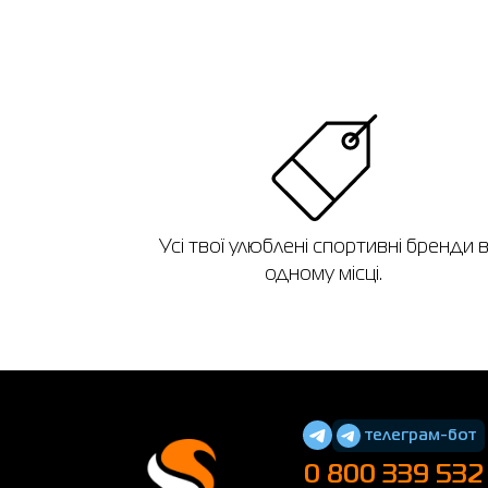
Усі твої улюблені спортивні бренди 
одному місці.
телеграм-бот
0 800 339 532