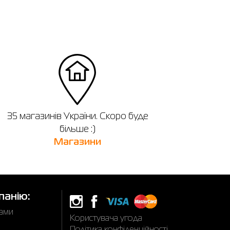
35 магазинів України. Скоро буде
більше :)
Магазини
панію:
нами
Користувача угода