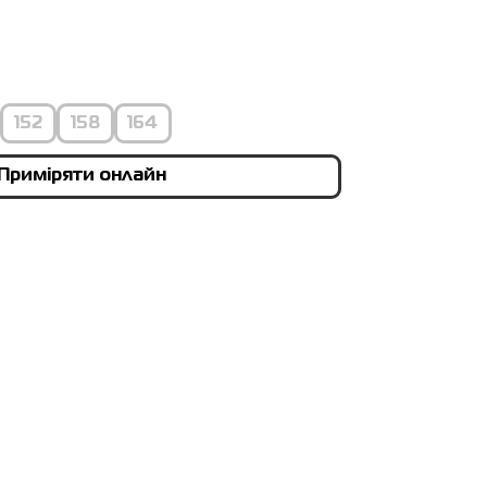
152
158
164
Приміряти онлайн