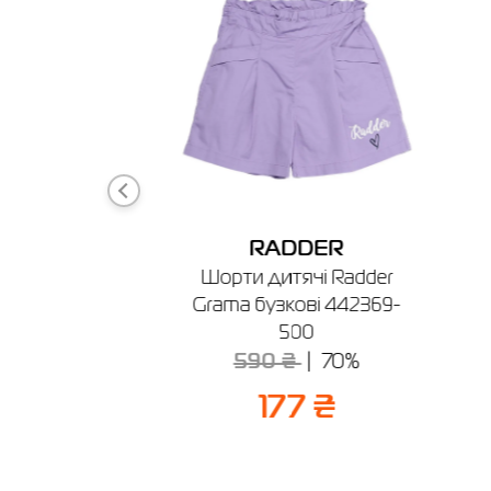
DER
RADDER
ча Radder
Шорти дитячі Radder
442342-100
Grama бузкові 442369-
500
60%
590 ₴
70%
 ₴
177 ₴