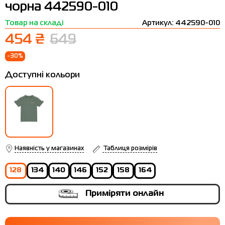
чорна 442590-010
Термобілизна
Шапки
The North Face
Сандалі
Товар на складі
Артикул: 442590-010
Толстовки
Шарфи
Under Armour
Бренди
454 ₴
649
Футболки
WHS
adidas
-30%
Шорти
Larum
Доступні кольори
Спідниці
Nike
Puma
Radder
Наявність у магазинах
Таблиця розмірів
128
134
140
146
152
158
164
Приміряти онлайн