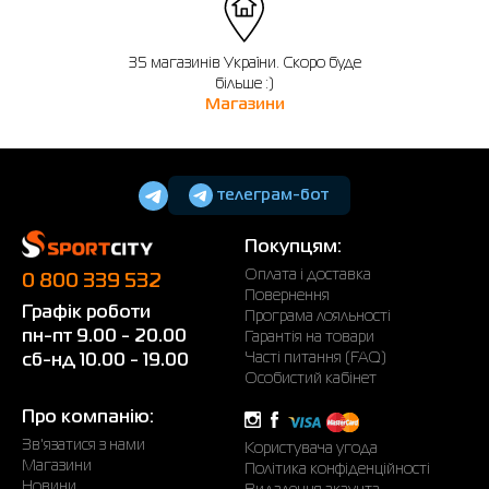
35 магазинів України. Скоро буде
більше :)
Магазини
телеграм-бот
Покупцям:
Оплата і доставка
0 800 339 532
Повернення
Графік роботи
Програма лояльності
пн-пт 9.00 - 20.00
Гарантія на товари
Часті питання (FAQ)
сб-нд 10.00 - 19.00
Особистий кабінет
Про компанію:
Зв'язатися з нами
Користувача угода
Магазини
Політика конфіденційності
Новини