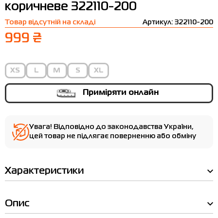
коричневе 322110-200
Термобілизна
Шапки
The North Face
Сандалі
Товар відсутній на складі
Артикул: 322110-200
Толстовки
Шарфи
Under Armour
Бренди
999 ₴
Футболки
WHS
adidas
Шорти
Larum
XS
L
M
S
XL
Спідниці
Nike
Приміряти онлайн
Puma
Radder
Увага! Відповідно до законодавства України,
цей товар не підлягає поверненню або обміну
Характеристики
Опис
Таблиця