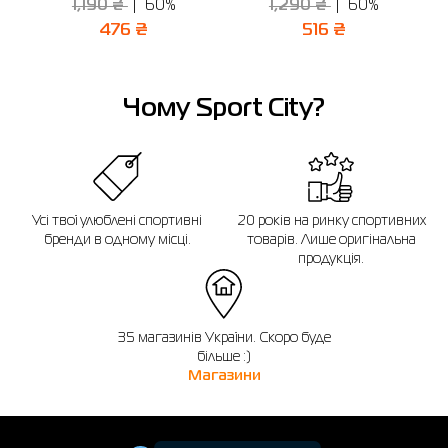
1,190 ₴
60%
1,290 ₴
60%
звернутися до консультанта інтернет-магазину за допомогою.
476 ₴
516 ₴
Нагадуємо, що ви можете оформити обмін або повернення замовлення
протягом 14 днів після покупки.
Чому Sport City?
Усі твої улюблені спортивні
20 років на ринку спортивних
бренди в одному місці.
товарів. Лише оригінальна
продукція.
35 магазинів України. Скоро буде
більше :)
Магазини