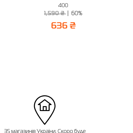
400
1
1,590 ₴
60%
636 ₴
35 магазинів України. Скоро буде