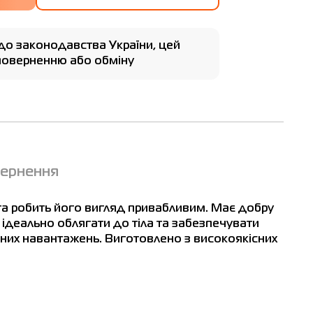
до законодавства України, цей
 поверненню або обміну
т
вернення
м
та робить його вигляд привабливим. Має добру
а ідеально облягати до тіла та забезпечувати
чних навантажень. Виготовлено з високоякісних