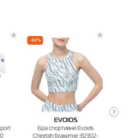
-60%
-50%
ня
EVOIDS
port
Бра спортивне Evoids
Лоси
00
Сheetah блакитне 312302-
Chartr