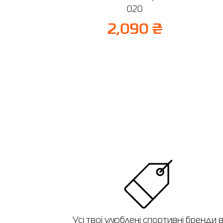
020
₴
50%
2,090 ₴
 ₴
Усі твої улюблені спортивні бренди 