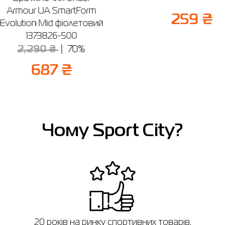
Armour UA SmartForm
259 ₴
Evolution Mid фіолетовий
1373826-500
2,290 ₴
70%
687 ₴
Чому Sport City?
в
20 років на ринку спортивних товарів.