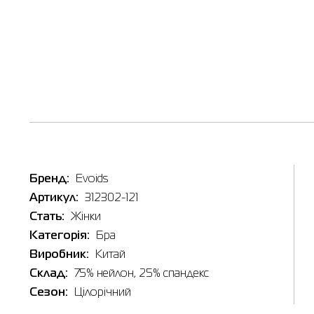
Таб
Наявні
In
Бренд:
Evoids
Товар
Артикул:
312302-121
Бра жін
Ціна
Стать:
Жінки
477.00
Категорія:
Бра
Виберіть
Виробник:
Китай
L
Склад:
75% нейлон, 25% спандекс
Сезон:
Цілорічний