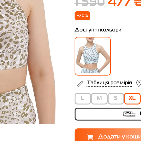
1 590
477 
-70%
Доступні кольори
Таблиця розмірів
L
M
S
XL