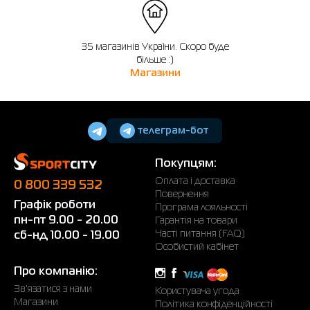
35 магазинів України. Скоро буде
більше :)
Магазини
телеграм-бот
Покупцям:
Оплата і доставка
0 800 339 532
Повернення
Графік роботи
Програма лояльності
пн-пт 9.00 - 20.00
Гарантія на товари
Часті питання (FAQ)
сб-нд 10.00 - 19.00
Особистий кабінет
Про компанію:
Зв'язатися з нами
Користувача угода
Магазини
Політика конфіденційності