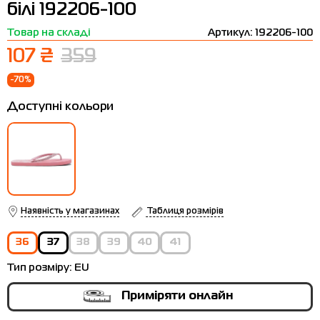
білі 192206-100
Термобілизна
Шапки
The North Face
Сандалі
Товар на складі
Артикул: 192206-100
Толстовки
Шарфи
Under Armour
Бренди
107 ₴
359
Футболки
WHS
adidas
-70%
Шорти
Larum
Доступні кольори
Спідниці
Nike
Puma
Radder
Наявність у магазинах
Таблиця розмірів
36
37
38
39
40
41
Тип розміру:
EU
Приміряти онлайн