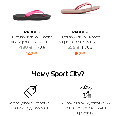
RADDER
RADDER
В'єтнамки жіночі Radder
В'єтнамки жіночі Radder
В'єт
Vistula рожеві 122213-600
Angara бежеві 192205-125
Seleng
490 ₴
70%
559 ₴
70%
147 ₴
167 ₴
Чому Sport City?
Усі твої улюблені спортивні
20 років на ринку спортивних
бренди в одному місці.
товарів. Лише оригінальна
продукція.