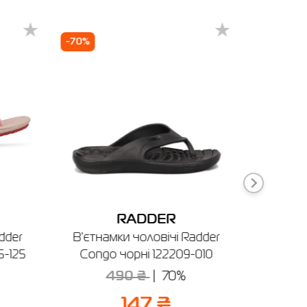
-70%
-70%
мельницький
RADDER
dder
В'єтнамки чоловічі Radder
Шльопа
5-125
Congo чорні 122209-010
Rhine 
490 ₴
70%
3
147 ₴
ня