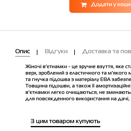
Опис
Відгуки
Доставка та по
Жіночі в'єтнамки - це зручне взуття, яке с
верх, зроблений з еластичного та м'якого м
та гнучка підошва з матеріалу ЕВА забезп
Товщина підошви, а також її амортизаційні
в'єтнамки легко очищаються, не зминаються
для повсякденного використання на дачі, в 
Ми вам зателефонуємо!
лиця розмірів
З цим товаром купують