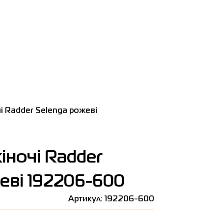
і Radder Selenga рожеві
іночі Radder
еві 192206-600
Артикул: 192206-600