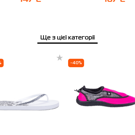
протягом 14 днів після покупки.
Ще з цієї категорії
%
-40%