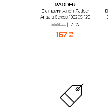
RADDER
В'єтнамки жіночі Radder
В
Angara бежеві 192205-125
559 ₴
70%
167 ₴