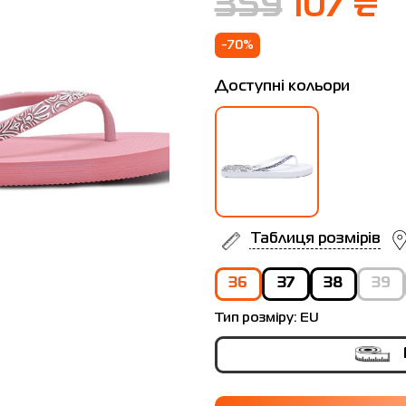
359
107 ₴
-70%
Доступні кольори
Таблиця розмірів
36
37
38
39
Тип розміру:
EU