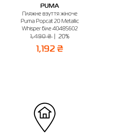
PUMA
Пляжне взуття жіноче
Puma Popcat 20 Metallic
Whisper біле 40485602
1,490 ₴
20%
1,192 ₴