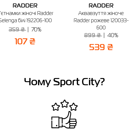
RADDER
RADDER
'єтнамки жіночі Radder
Аквавзуття жіноче
Selenga білі 192206-100
Radder рожеве 120033-
600
359 ₴
70%
899 ₴
40%
107 ₴
539 ₴
Чому Sport City?