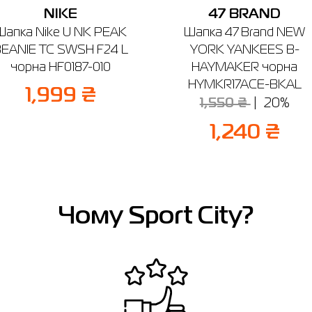
NIKE
47 BRAND
Шапка Nike U NK PEAK
Шапка 47 Brand NEW
EANIE TC SWSH F24 L
YORK YANKEES B-
чорна HF0187-010
HAYMAKER чорна
HYMKR17ACE-BKAL
1,999 ₴
1,550 ₴
20%
1,240 ₴
Чому Sport City?