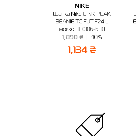
NIKE
Шапка Nike U NK PEAK
BEANIE TC FUT F24 L
B
мокко HF0186-688
1,890 ₴
40%
1,134 ₴