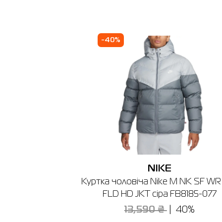
Наявні
Товар
-40%
Шапка N
Ціна
1,512.00
Виберіть
1SIZE
Виберіть 
Буча
NIKE
Куртка чоловіча Nike M NK SF WR
🔸 ТРЦ A
FLD HD JKT сіра FB8185-077
м. Буча,
Графік ро
13,590 ₴
40%