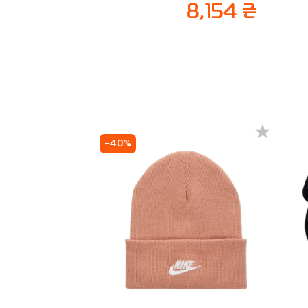
8,154 ₴
-40%