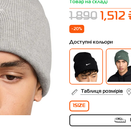
Товар на складі
1 890
1,512 
-20%
Доступні кольори
Таблиця розмірів
1SIZE