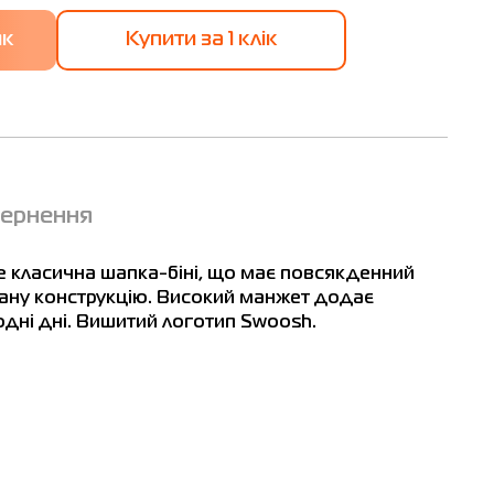
Купити за 1 клiк
вернення
е класична шапка-біні, що має повсякденний
зану конструкцію. Високий манжет додає
лодні дні. Вишитий логотип Swoosh.