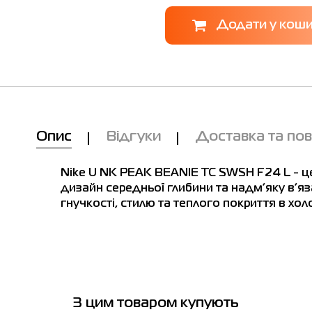
Опис
Відгуки
Доставка та по
Nike U NK PEAK BEANIE TC SWSH F24 L - ц
дизайн середньої глибини та надм’яку в’я
гнучкості, стилю та теплого покриття в хо
Ми вам зателефонуємо!
З цим товаром купують