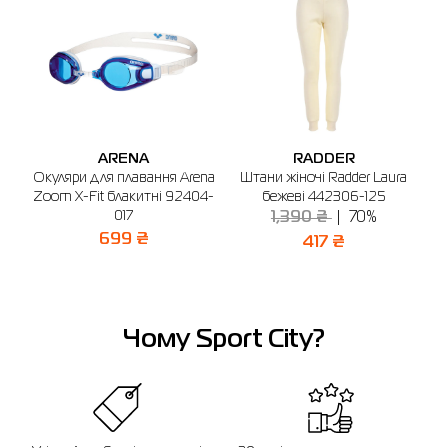
Бердичів
Біла Церква
Вінниця
Дніпро
Київ
Жит
🔸 Магазин SPORT CITY
м. Бердичів, вул. Вінницька, 25
Графік роботи: 9:00 - 19:00
Відправити
ARENA
RADDER
a
Окуляри для плавання Arena
Штани жіночі Radder Laura
Zoom X-Fit блакитні 92404-
бежеві 442306-125
017
1,390 ₴
70%
699 ₴
417 ₴
Чому Sport City?