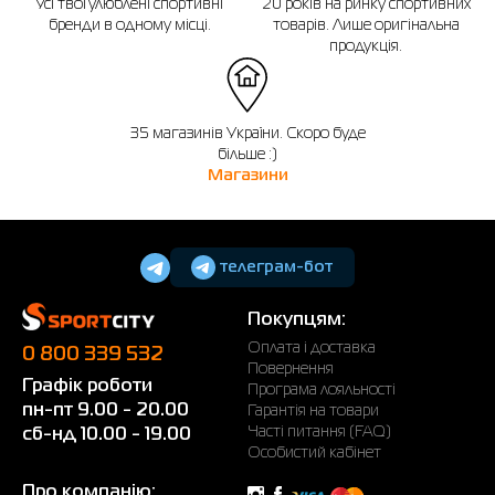
Усі твої улюблені спортивні
20 років на ринку спортивних
бренди в одному місці.
товарів. Лише оригінальна
продукція.
35 магазинів України. Скоро буде
більше :)
Магазини
телеграм-бот
Покупцям:
Оплата і доставка
0 800 339 532
Повернення
Графік роботи
Програма лояльності
пн-пт 9.00 - 20.00
Гарантія на товари
Часті питання (FAQ)
сб-нд 10.00 - 19.00
Особистий кабінет
Про компанію: