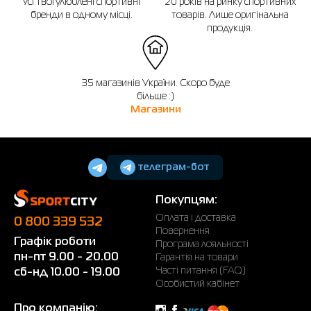
Усі твої улюблені спортивні
20 років на ринку спортивних
бренди в одному місці.
товарів. Лише оригінальна
продукція.
35 магазинів України. Скоро буде
більше :)
Магазини
телеграм-бот
Покупцям:
Оплата і доставка
0 800 339 532
Повернення
Графік роботи
Програма лояльності
пн-пт 9.00 - 20.00
Гарантія на товари
Часті питання (FAQ)
сб-нд 10.00 - 19.00
Особистий кабінет
Про компанію: