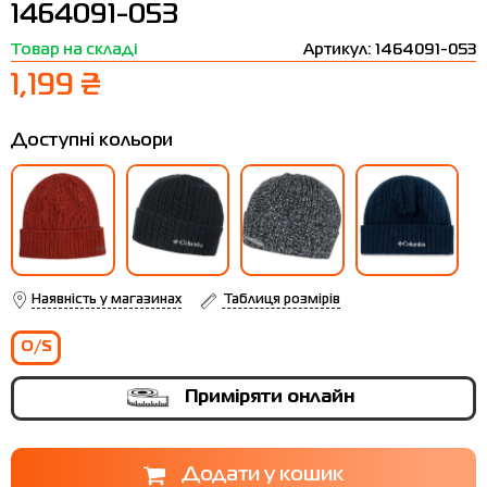
1464091-053
Термобілизна
Шапки
The North Face
Сандалі
Товар на складі
Артикул: 1464091-053
Толстовки
Шарфи
Under Armour
Бренди
1,199 ₴
Футболки
WHS
adidas
Доступні кольори
Шорти
Larum
Спідниці
Nike
Puma
Radder
Наявність у магазинах
Таблиця розмірів
O/S
Приміряти онлайн