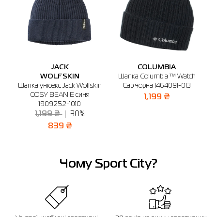
Вінниця
Київ
Житомир
Кривий Ріг
Одеса
Полта
🔸 ТЦ Sky Park
м. Вінниця, вул. М. Оводова, 51 (2-й поверх)
Графік роботи: 10:00 - 21:00
Відправити
JACK
COLUMBIA
WOLFSKIN
Шапка Columbia ™ Watch
Т
ght
Шапка унісекс Jack Wolfskin
Cap чорна 1464091-013
COSY BEANIE синя
1,199 ₴
1909252-1010
1,199 ₴
30%
839 ₴
Чому Sport City?