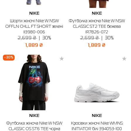
NIKE
NIKE
Шорти жіночі Nike W NSW
Футболка жіноча Nike W NSW
OFFLN CHLL FT SHORT зелені
CLASSIC ST2 TEE бежева
II3980-006
IR7826-072
2,699 ₴
30%
2,699 ₴
30%
1,889 ₴
1,889 ₴
-30%
NIKE
NIKE
Футболка жіноча Nike W NSW
Кросівки жіночі Nike WMNS
CLASSIC OS ST6 TEE чорна
INITIATOR білі 394053-100