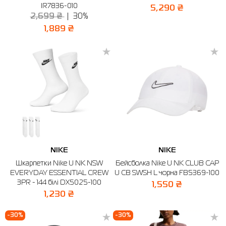
IR7836-010
5,290 ₴
2,699 ₴
30%
1,889 ₴
NIKE
NIKE
Шкарпетки Nike U NK NSW
Бейсболка Nike U NK CLUB CAP
EVERYDAY ESSENTIAL CREW
U CB SWSH L чорна FB5369-100
3PR - 144 білі DX5025-100
1,550 ₴
1,230 ₴
-30%
-30%