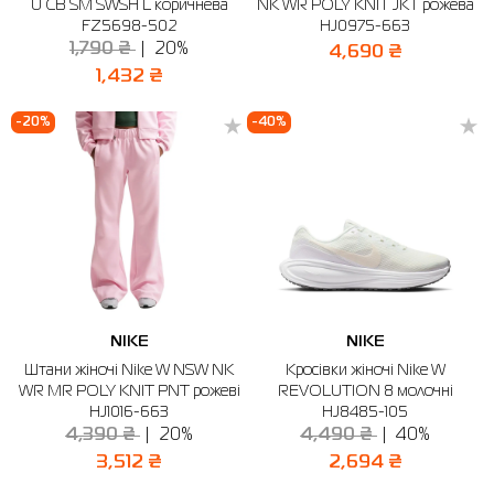
U CB SM SWSH L коричнева
NK WR POLY KNIT JKT рожева
FZ5698-502
HJ0975-663
1,790 ₴
20%
4,690 ₴
1,432 ₴
-20%
-40%
NIKE
NIKE
Штани жіночі Nike W NSW NK
Кросівки жіночі Nike W
WR MR POLY KNIT PNT рожеві
REVOLUTION 8 молочні
HJ1016-663
HJ8485-105
4,390 ₴
20%
4,490 ₴
40%
3,512 ₴
2,694 ₴