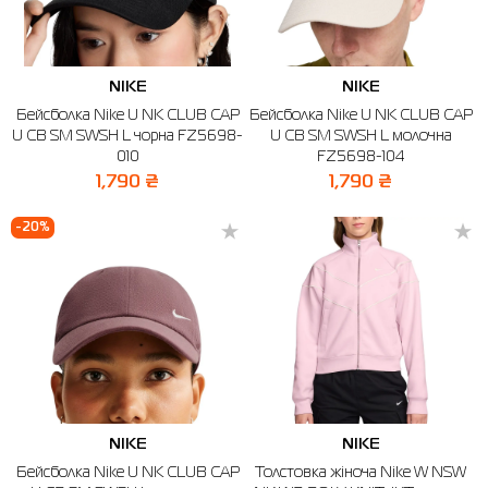
NIKE
NIKE
Бейсболка Nike U NK CLUB CAP
Бейсболка Nike U NK CLUB CAP
U CB SM SWSH L чорна FZ5698-
U CB SM SWSH L молочна
010
FZ5698-104
1,790 ₴
1,790 ₴
-20%
NIKE
NIKE
Бейсболка Nike U NK CLUB CAP
Толстовка жіноча Nike W NSW