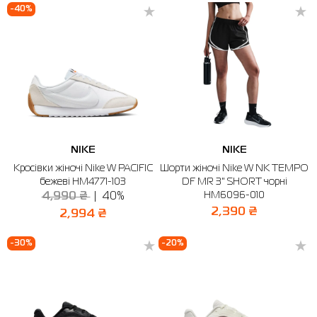
-40%
NIKE
NIKE
Кросівки жіночі Nike W PACIFIC
Шорти жіночі Nike W NK TEMPO
бежеві HM4771-103
DF MR 3" SHORT чорні
HM6096-010
4,990 ₴
40%
2,390 ₴
2,994 ₴
-30%
-20%