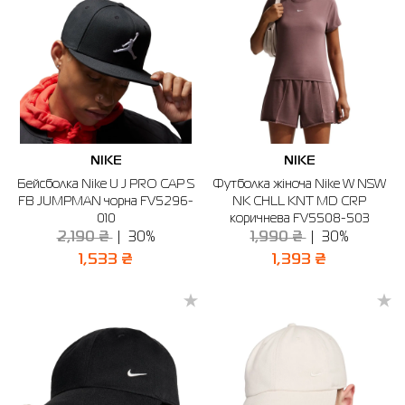
NIKE
NIKE
Бейсболка Nike U J PRO CAP S
Футболка жіноча Nike W NSW
FB JUMPMAN чорна FV5296-
NK CHLL KNT MD CRP
010
коричнева FV5508-503
2,190 ₴
30%
1,990 ₴
30%
1,533 ₴
1,393 ₴