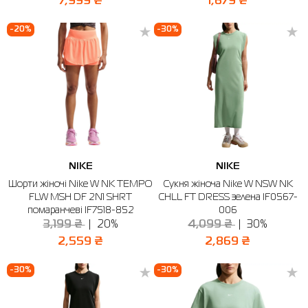
7,999 ₴
1,679 ₴
-20%
-30%
NIKE
NIKE
Шорти жіночі Nike W NK TEMPO
Сукня жіноча Nike W NSW NK
FLW MSH DF 2N1 SHRT
CHLL FT DRESS зелена IF0567-
помаранчеві IF7518-852
006
3,199 ₴
20%
4,099 ₴
30%
2,559 ₴
2,869 ₴
-30%
-30%