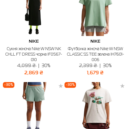
NIKE
NIKE
Сукня жіноча Nike W NSW NK
Футболка жіноча Nike W NSW
CHLL FT DRESS чорна IF0567-
CLASSIC SS TEE зелена IH7601-
010
006
4,099 ₴
30%
2,399 ₴
30%
2,869 ₴
1,679 ₴
-30%
-30%