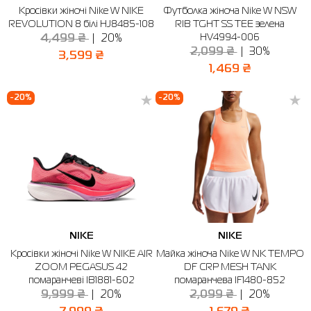
Кросівки жіночі Nike W NIKE
Футболка жіноча Nike W NSW
REVOLUTION 8 білі HJ8485-108
RIB TGHT SS TEE зелена
Сорочки
Фітнес та йога
Skechers
Напівчеревики
HV4994-006
4,499 ₴
20%
2,099 ₴
30%
Термобілизна
Шапки
The North Face
Сандалі
3,599 ₴
1,469 ₴
Толстовки
Шарфи
Under Armour
Бренди
-20%
-20%
Футболки
WHS
adidas
Шорти
Larum
Спідниці
Nike
Puma
Radder
NIKE
NIKE
Кросівки жіночі Nike W NIKE AIR
Майка жіноча Nike W NK TEMPO
ZOOM PEGASUS 42
DF CRP MESH TANK
помаранчеві IB1881-602
помаранчева IF1480-852
9,999 ₴
20%
2,099 ₴
20%