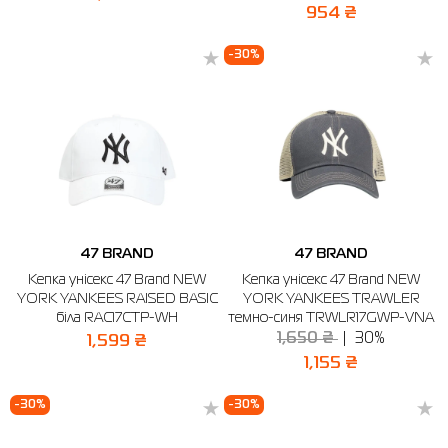
954 ₴
-30%
47 BRAND
47 BRAND
Кепка унісекс 47 Brand NEW
Кепка унісекс 47 Brand NEW
YORK YANKEES RAISED BASIC
YORK YANKEES TRAWLER
біла RAC17CTP-WH
темно-синя TRWLR17GWP-VNA
1,650 ₴
30%
1,599 ₴
1,155 ₴
-30%
-30%