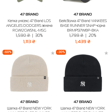
47 BRAND
47 BRAND
Кепка унісекс 47 Brand LOS
Бейсболка 47 Brand YANKEES
ANGELES DODGERS зелена
BASE RUNNER SNAP чорна
RGW12GWSNL-MSG
BRMPS17WBP-BKA
1,590 ₴
30%
1,799 ₴
20%
1,113 ₴
1,439 ₴
-60%
-30%
47 BRAND
47 BRAND
Шапка 47 Brand NEW YORK
Шапка 47 Brand NEW YORK