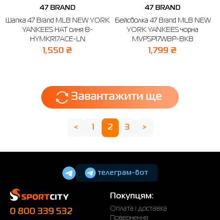
47 BRAND
47 BRAND
Шапка 47 Brand MLB NEW YORK
Бейсболка 47 Brand MLB NEW
YANKEES HAT синя B-
YORK YANKEES чорна
HYMKR17ACE-LN
MVPSP17WBP-BKB
1,550 ₴
1,799 ₴
Завантажити ще
<
1
2
3
>
телеграм-бот
Покупцям:
Оплата і доставка
0 800 339 532
Повернення