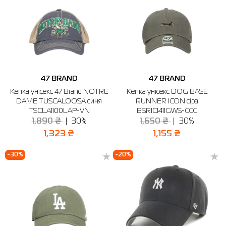
47 BRAND
47 BRAND
Кепка унісекс 47 Brand NOTRE
Кепка унісекс DOG BASE
DAME TUSCALOOSA синя
RUNNER ICON сіра
TSCLA1100LAP-VN
BSRIC1411GWS-CCC
1,890 ₴
30%
1,650 ₴
30%
1,323 ₴
1,155 ₴
-30%
-20%