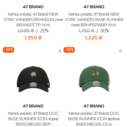
47 BRAND
47 BRAND
Сорочки
Фітнес та йога
Skechers
Напівчеревики
Кепка унісекс 47 Brand NEW
Кепка унісекс 47 Brand NEW
YORK YANKEES BRANSON синя
YORK YANKEES BASE RUNNER
Термобілизна
Шапки
The North Face
Сандалі
BRANS17CTP-NYA
синя BRMPS17WBP-NYA
1,699 ₴
20%
1,750 ₴
30%
Толстовки
Шарфи
Under Armour
Бренди
1,359 ₴
1,225 ₴
Футболки
WHS
adidas
-30%
-30%
Шорти
Larum
Спідниці
Nike
Puma
Radder
47 BRAND
47 BRAND
Кепка унісекс 47 Brand DOG
Кепка унісекс 47 Brand DOG
BASE RUNNER ICON чорна
BASE RUNNER ICON зелена
BSRIC1411GWS-BKP
BSRIC1411GWS-DGA