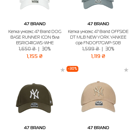
47 BRAND
47 BRAND
Кепка унісекс 47 Brand DOG
Кепка унісекс 47 Brand OFFSIDE
BASE RUNNER ICON біла
DT MLB NEW YORK YANKEE
BSRIC1411GWS-WHE
сіра FNDOF17GWP-S0B
1,650 ₴
30%
1,599 ₴
30%
1,155 ₴
1,119 ₴
-30%
47 BRAND
47 BRAND