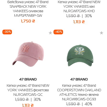
Бейсболка унісекс 47 Brand
Кепка унісекс 47 Brand NEW
SNAPBACK NEW YORK
YORK YANKEES хакі
YANKEES оливкова
NLRGW17GWS-KHD
MVPSP17WBP-SW
1,590 ₴
30%
1,750 ₴
1,113 ₴
-30%
-40%
47 BRAND
47 BRAND
Кепка унісекс 47 Brand NEW
Кепка унісекс 47 Brand
YORK YANKEES фіолетова
COOPERSTOWN OAKLAND
NLRGW17GWS-QC
ATHLETICS темно-зелена
NLRGW18GWS-DG93
1,590 ₴
30%
1,590 ₴
40%
1,113 ₴