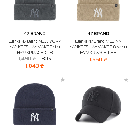
47 BRAND
47 BRAND
Шапка 47 Brand NEW YORK
Шапка 47 Brand MLB NY
YANKEES HAYMAKER сіра
YANKEES HAYMAKER бежева
HYMKR17ACE-CCB
HYMKR17ACE-KHB
1,490 ₴
30%
1,550 ₴
1,043 ₴