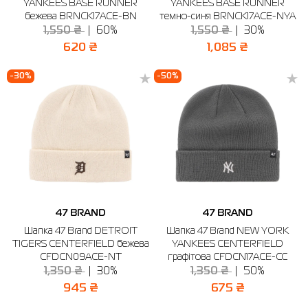
YANKEES BASE RUNNER
YANKEES BASE RUNNER
бежева BRNCK17ACE-BN
темно-синя BRNCK17ACE-NYA
1,550 ₴
60%
1,550 ₴
30%
620 ₴
1,085 ₴
-30%
-50%
47 BRAND
47 BRAND
Шапка 47 Brand DETROIT
Шапка 47 Brand NEW YORK
TIGERS CENTERFIELD бежева
YANKEES CENTERFIELD
CFDCN09ACE-NT
графітова CFDCN17ACE-CC
1,350 ₴
30%
1,350 ₴
50%
945 ₴
675 ₴