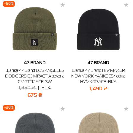
-50%
47 BRAND
47 BRAND
Шапка 47 Brand LOS ANGELES
Шапка 47 Brand HAYMAKER
DODGERS COMPACT A зелена
NEW YORK YANKEES чорна
CMPTC12ACE-SW
HYMKR17ACE-BKA
1,350 ₴
50%
1,490 ₴
675 ₴
-30%