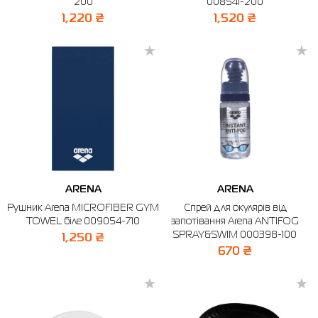
200
008541-200
1,220 ₴
1,520 ₴
ARENA
ARENA
Рушник Arena MICROFIBER GYM
Спрей для окулярів від
TOWEL біле 009054-710
запотівання Arena ANTIFOG
SPRAY&SWIM 000398-100
1,250 ₴
670 ₴