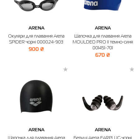
Термобілизна
Шапки
The North Face
Сандалі
Толстовки
Шарфи
Under Armour
Бренди
Футболки
WHS
adidas
ARENA
ARENA
Окуляри для плавання Arena
Шапочка для плавання Arena
Шорти
Larum
SPIDER чорні 000024-903
MOULDED PRO II темно-синя
001451-701
900 ₴
Спідниці
Nike
670 ₴
Puma
Radder
ARENA
ARENA
Шапочка для плавання Arena
Беруші Arena EARPLUG чорні