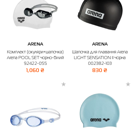
ARENA
ARENA
Комплект (окуляри+шапочка)
Шапочка для плавання Arena
Arena POOL SET чорно-білий
LIGHT SENSATION II чорна
92422-055
002382-103
1,060 ₴
830 ₴