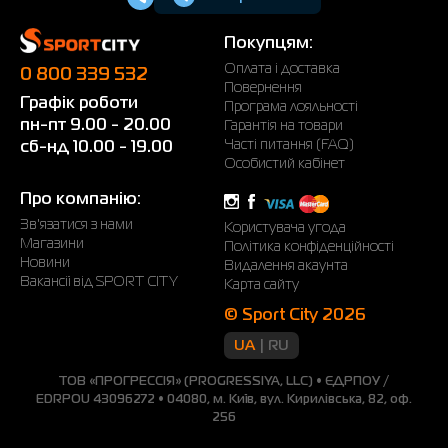
Покупцям:
Оплата і доставка
0 800 339 532
Повернення
Графік роботи
Програма лояльності
пн-пт 9.00 - 20.00
Гарантія на товари
Часті питання (FAQ)
сб-нд 10.00 - 19.00
Особистий кабінет
Про компанію:
Зв'язатися з нами
Користувача угода
Магазини
Політика конфіденційності
Новини
Видалення акаунта
Вакансії від SPORT CITY
Карта сайту
© Sport City 2026
UA
RU
ТОВ «ПРОГРЕССІЯ» (PROGRESSIYA, LLC) • ЄДРПОУ /
EDRPOU 43096272 • 04080, м. Київ, вул. Кирилівська, 82, оф.
256