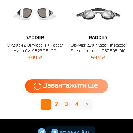
RADDER
RADDER
Окуляри для плавання Radder
Окуляри для плавання Radder
Hydra білі 982505-100
Streamline чорні 982506-010
399 ₴
539 ₴
Завантажити ще
1
2
3
4
>
телеграм-бот