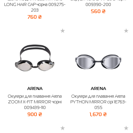
LONG HAIR CAP чорна 009275-
009390-200
203
560 ₴
760 ₴
ARENA
ARENA
Окуляри для плавання Arena
Окуляри для плавання Arena
ZOOM X-FIT MIRROR чорні
PYTHON MIRROR сірі 1E763-
009439-110
055
900 ₴
1,670 ₴