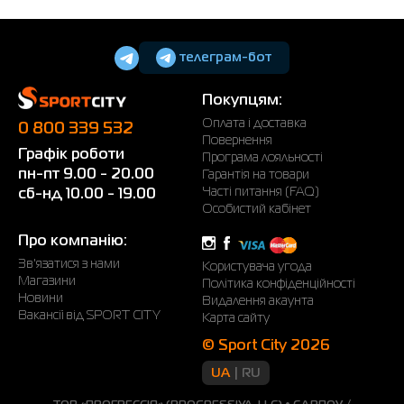
телеграм-бот
Покупцям:
Оплата і доставка
0 800 339 532
Повернення
Графік роботи
Програма лояльності
пн-пт 9.00 - 20.00
Гарантія на товари
Часті питання (FAQ)
сб-нд 10.00 - 19.00
Особистий кабінет
Про компанію:
Зв'язатися з нами
Користувача угода
Магазини
Політика конфіденційності
Новини
Видалення акаунта
Вакансії від SPORT CITY
Карта сайту
© Sport City 2026
UA
RU