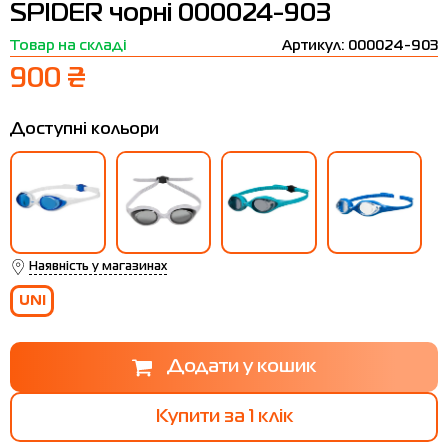
SPIDER чорні 000024-903
Термобілизна
Шапки
The North Face
Сандалі
Товар на складі
Артикул: 000024-903
Толстовки
Шарфи
Under Armour
Бренди
900 ₴
Футболки
WHS
adidas
Доступні кольори
Шорти
Larum
Спідниці
Nike
Puma
Radder
Наявність у магазинах
UNI
Купити за 1 клiк