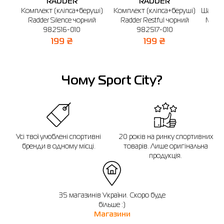
RADDER
RADDER
Комплект (кліпса+беруші)
Комплект (кліпса+беруші)
Шапочк
Radder Silence чорний
Radder Restful чорний
MOUL
982516-010
982517-010
199 ₴
199 ₴
Чому Sport City?
Усі твої улюблені спортивні
20 років на ринку спортивних
бренди в одному місці.
товарів. Лише оригінальна
продукція.
35 магазинів України. Скоро буде
більше :)
Магазини