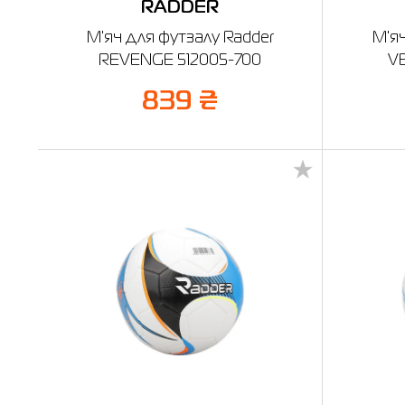
RADDER
М'яч для футзалу Radder
М'я
REVENGE 512005-700
VE
839 ₴