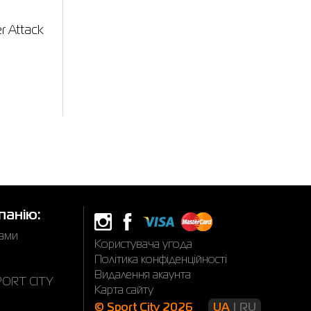
 Attack
панію:
нами
Користувача угода
Політика конфіденційності
Видалення акаунта
SPORT CITY
Карта сайту
© Sport City 2026
UA
RU