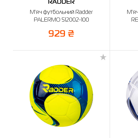
RADDER
М'яч футбольний Radder
М'я
PALERMO 512002-100
RE
929 ₴