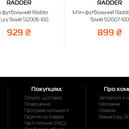
RADDER
RADDER
ч футбольний Radder
М'яч футбольний Radder
ury білий 512006-100
білий 512007-100
929 ₴
899 ₴
Покупцям:
Про ком
Оплата і доставка
Зв'язатися з 
Повернення
Магазини
Програма лояльності
Новини
Гарантія на товари
Вакансії від 
Часті питання (FAQ)