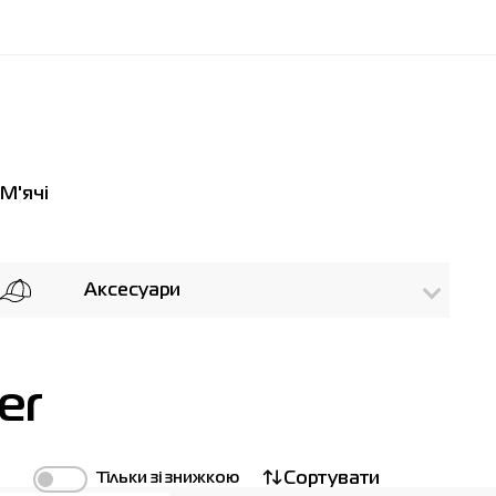
М'ячі
Аксесуари
er
Тільки зі знижкою
Сортувати