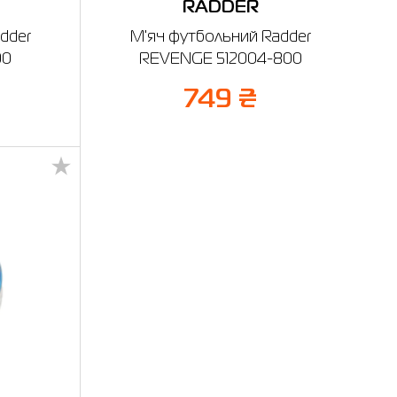
RADDER
dder
М'яч футбольний Radder
00
REVENGE 512004-800
749 ₴