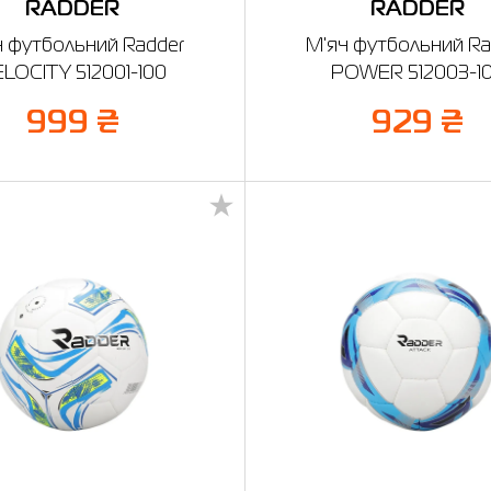
RADDER
RADDER
ч футбольний Radder
М'яч футбольний Ra
LOCITY 512001-100
POWER 512003-1
999 ₴
929 ₴