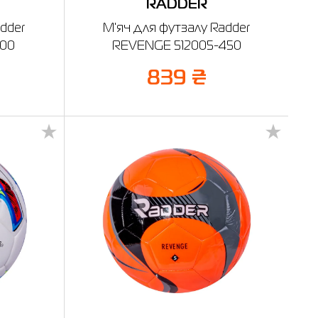
RADDER
dder
М'яч для футзалу Radder
700
REVENGE 512005-450
839 ₴