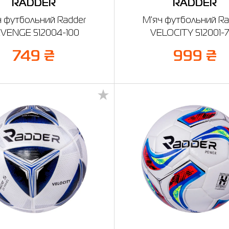
RADDER
RADDER
ч футбольний Radder
М'яч футбольний Ra
VENGE 512004-100
VELOCITY 512001-
749 ₴
999 ₴