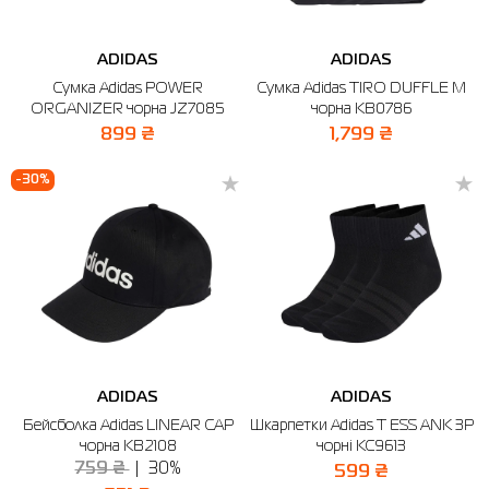
ADIDAS
ADIDAS
Сумка Adidas POWER
Сумка Adidas TIRO DUFFLE M
ORGANIZER чорна JZ7085
чорна KB0786
899 ₴
1,799 ₴
-30%
ADIDAS
ADIDAS
Бейсболка Adidas LINEAR CAP
Шкарпетки Adidas T ESS ANK 3P
чорна KB2108
чорні KC9613
759 ₴
30%
599 ₴