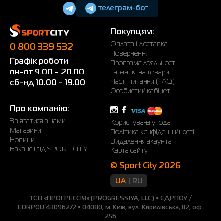
телеграм-бот
Покупцям:
Оплата і доставка
0 800 339 532
Повернення
Графік роботи
Програма лояльності
пн-пт 9.00 - 20.00
Гарантія на товари
Часті питання (FAQ)
сб-нд 10.00 - 19.00
Особистий кабінет
Про компанію:
Зв'язатися з нами
Користувача угода
Магазини
Політика конфіденційності
Новини
Видалення акаунта
Вакансії від SPORT CITY
Карта сайту
© Sport City 2026
UA
RU
ТОВ «ПРОГРЕССІЯ» (PROGRESSIYA, LLC) • ЄДРПОУ /
EDRPOU 43096272 • 04080, м. Київ, вул. Кирилівська, 82, оф.
256