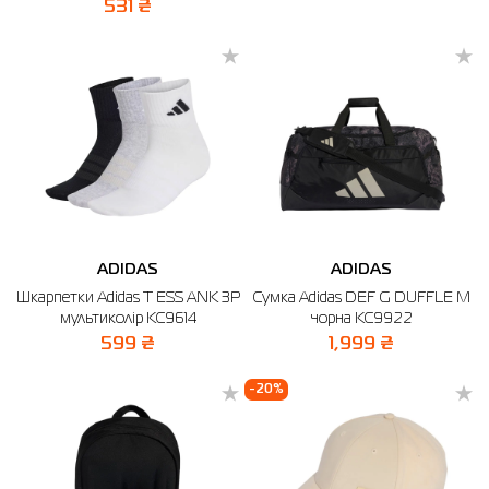
531 ₴
ADIDAS
ADIDAS
Шкарпетки Adidas T ESS ANK 3P
Сумка Adidas DEF G DUFFLE M
мультиколір KC9614
чорна KC9922
599 ₴
1,999 ₴
-20%