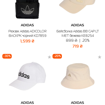
ADIDAS
ADIDAS
Рюкзак Adidas ADICOLOR
Бейсболка Adidas BB CAP LT
BACKPK чорний KD7859
MET бежева KE8254
899 ₴
20%
1,599 ₴
719 ₴
-30%
-20%
ADIDAS
ADIDAS