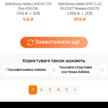
Бейсболка Adidas LINEAR CAP
Бейсболка Adidas SPW CLAS
біла KE8256
BUCKET бежева KE8273
759 ₴
30%
1,199 ₴
20%
531 ₴
959 ₴
Завантажити ще
Користувачі також шукають
Чоловічі спортивні
Чоловічі майки Adidas
костюми Adidas
1
2
3
4
5
>