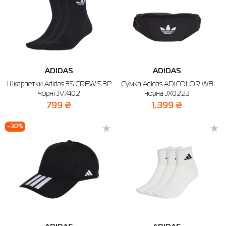
ADIDAS
ADIDAS
Шкарпетки Adidas 3S CREW S 3P
Сумка Adidas ADICOLOR WB
чорні JV7402
чорна JX0223
799 ₴
1,399 ₴
-30%