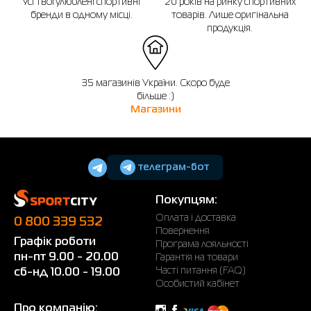
Усі твої улюблені спортивні
20 років на ринку спортивних
бренди в одному місці.
товарів. Лише оригінальна
продукція.
35 магазинів України. Скоро буде
більше :)
Магазини
телеграм-бот
Покупцям:
Оплата і доставка
0 800 339 532
Повернення
Графік роботи
Програма лояльності
пн-пт 9.00 - 20.00
Гарантія на товари
Часті питання (FAQ)
сб-нд 10.00 - 19.00
Особистий кабінет
Про компанію: