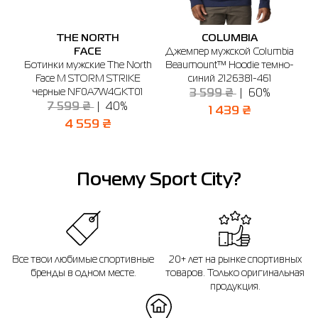
🔸 ТЦ Остров
Если вы не уверены, подойдет ли вам выбранный размер - вы всегда можете
г. Одесса, ул. Новощепный ряд, 2 (3-й этаж)
обратиться к консультанту интернет-магазина за помощью.
THE NORTH
COLUMBIA
SS
FACE
Джемпер мужской Columbia
График работы: 10:00 - 21:00
Отправить
Напоминаем, что вы можете оформить обмен или возврат заказа в течении
ные
Ботинки мужские The North
Beaumount™ Hoodie темно-
E
14 дней после покупки.
Face M STORM STRIKE
синий 2126381-461
черные NF0A7W4GKT01
3 599 ₴
60%
7 599 ₴
40%
1 439 ₴
4 559 ₴
Почему Sport City?
Все твои любимые спортивные
20+ лет на рынке спортивных
бренды в одном месте.
товаров. Только оригинальная
продукция.