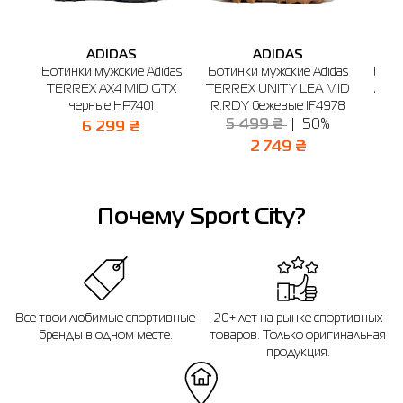
14 дней после покупки.
ADIDAS
ADIDAS
Ботинки мужские Adidas
Ботинки мужские Adidas
Боти
TERREX AX4 MID GTX
TERREX UNITY LEA MID
Arpi
черные HP7401
R.RDY бежевые IF4978
3
5 499 ₴
50%
6 299 ₴
2 749 ₴
Почему Sport City?
Все твои любимые спортивные
20+ лет на рынке спортивных
бренды в одном месте.
товаров. Только оригинальная
продукция.