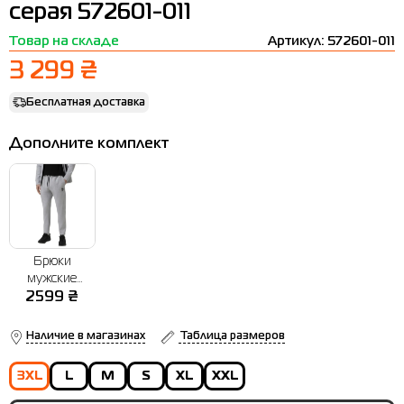
серая 572601-011
Термобелье
Шапки
The North Face
Сандалии
Товар на складе
Артикул: 572601-011
Толстовки
Шарфы
Under Armour
Бренды
3 299 ₴
Футболки
WHS
adidas
Бесплатная доставка
Шорты
Larum
Дополните комплект
Юбки
Nike
Puma
Radder
Брюки
мужские
Radder Klyvon
2599
₴
серые
572602-011
Наличие в магазинах
Таблица размеров
3XL
L
M
S
XL
XXL