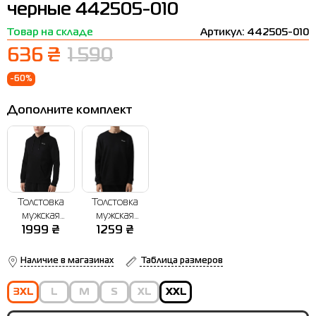
черные 442505-010
Термобелье
Шапки
The North Face
Сандалии
Товар на складе
Артикул: 442505-010
Толстовки
Шарфы
Under Armour
Бренды
636 ₴
1 590
Футболки
WHS
adidas
-60%
Шорты
Larum
Дополните комплект
Юбки
Nike
Puma
Radder
Толстовка
Толстовка
мужская
мужская
Radder Boten
Radder Boten
1999
₴
1259
₴
черная
черная
442503-010
442507-010
Наличие в магазинах
Таблица размеров
3XL
L
M
S
XL
XXL