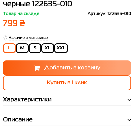
черные 122635-010
Термобелье
Шапки
The North Face
Сандалии
Товар на складе
Артикул: 122635-010
Толстовки
Шарфы
Under Armour
Бренды
799 ₴
Футболки
WHS
adidas
Наличие в магазинах
Шорты
Larum
L
M
S
XL
XXL
Юбки
Nike
Puma
Radder
Купить в 1 клик
Характеристики
Описание